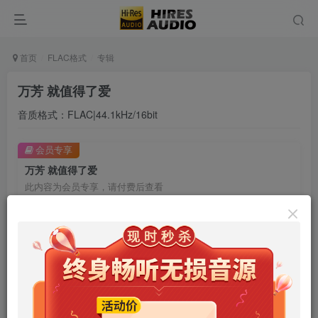
首页
FLAC格式
专辑
万芳 就值得了爱
音质格式：FLAC|44.1kHz/16bit
会员专享
万芳 就值得了爱
此内容为会员专享，请付费后查看
9.9
限时特惠
99
￥
￥
免费
免费
年卡会员
永久会员
立即购买
您当前未登录！建议登陆后购买，可保存购买订单