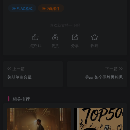
FLAC格式
内地歌手
喜欢就支持一下吧
点赞
14
赞赏
分享
收藏
上一篇
下一篇
关喆单曲合辑
关喆 某个偶然再相见
相关推荐