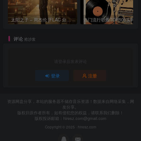
太阳之子 – 周杰伦 [FLAC 分轨 192Khz 24bit]
热门流行歌曲TOP500
评论
抢沙发
请登录后发表评论
登录
注册
资源网盘分享，本站的服务器不储存音乐资源！数据来自网络采集，网
友分享。
版权归原作者所有，如有侵犯您的权益，请联系我们删除！
版权投诉邮箱：
hiresz.com@gmail.com
Copyright © 2025 ·
hiresz.com