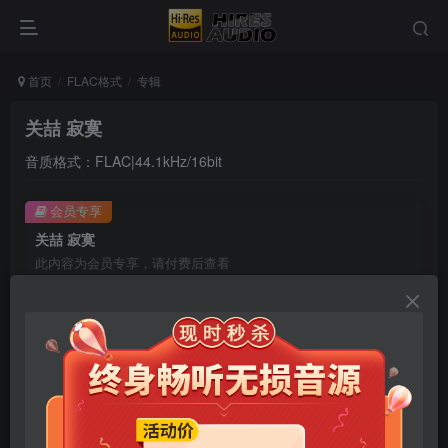
首页
FLAC格式
专辑
关喆 寂寞
音质格式：FLAC|44.1kHz/16bit
会员专享
关喆 寂寞
此内容为会员专享，请付费后查看
9.9
限时特惠
99
￥
￥
免费
免费
年卡会员
永久会员
立即购买
您当前未登录！建议登陆后购买，可保存购买订单