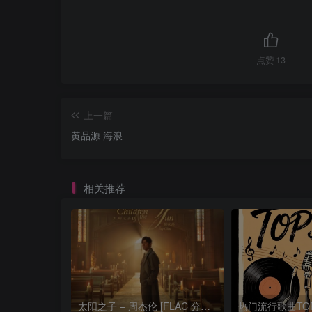
点赞
13
上一篇
黄品源 海浪
相关推荐
太阳之子 – 周杰伦 [FLAC 分轨 192Khz 24bit]