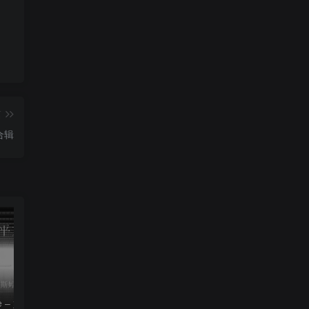
篇
合辑
le – 姚斯婷
The Silver Key – Crystal Viper