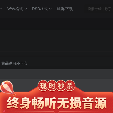
WAV格式
DSD格式
试听/下载
黄品源 狠不下心
此内容为会员专享，请付费后查看
9.9
限时特惠
99
￥
￥
免费
免费
年卡会员
永久会员