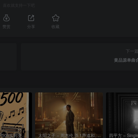
喜欢就支持一下吧
赞赏
分享
收藏
下一
黄品源单曲
热门流行歌曲TOP500实时更新192khz/24bit【母带音质】
太阳之子 – 周杰伦 [5.1声道和192k母带]
四平方 – Sing