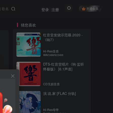
开通会员
登录
注册
猜您喜欢
红音堂发烧示范碟.2020 -
《响7》
Hi-Res音质
WAV|48kHz/24bit
DTS-红音堂唱片《响·监听
终极版》 [6.1声道]
CD无损音质
演.说.家 [FLAC 分轨]
Hi-Res母带