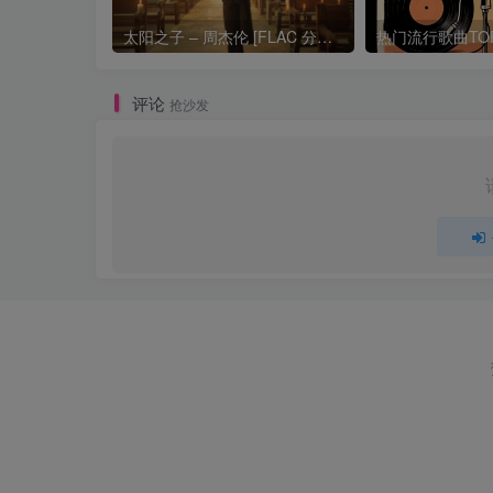
太阳之子 – 周杰伦 [FLAC 分轨 192Khz 24bit]
评论
抢沙发