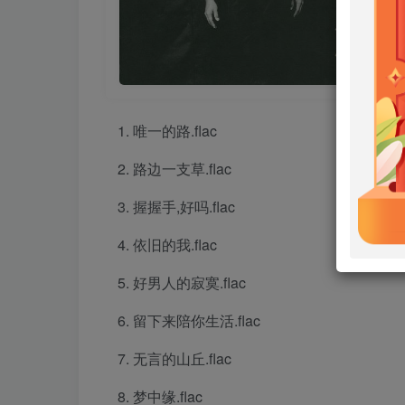
唯一的路.flac
路边一支草.flac
握握手,好吗.flac
依旧的我.flac
好男人的寂寞.flac
留下来陪你生活.flac
无言的山丘.flac
梦中缘.flac