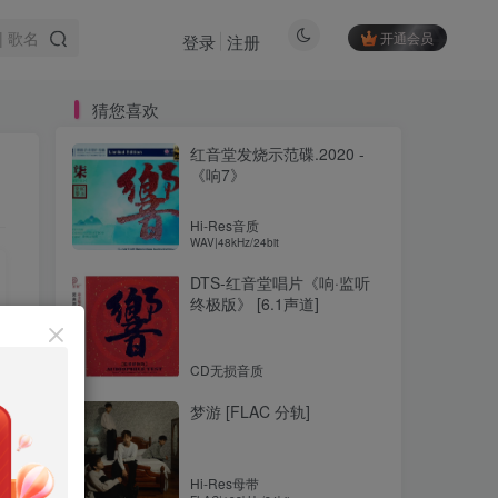
开通会员
登录
注册
猜您喜欢
红音堂发烧示范碟.2020 -
《响7》
Hi-Res音质
WAV|48kHz/24bit
DTS-红音堂唱片《响·监听
终极版》 [6.1声道]
CD无损音质
梦游 [FLAC 分轨]
Hi-Res母带