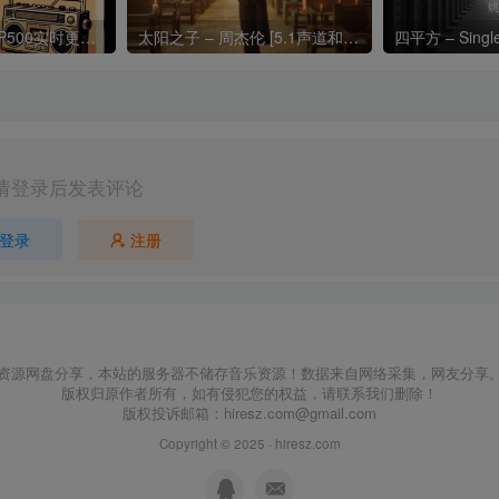
热门流行歌曲TOP500实时更新192khz/24bit【母带音质】
太阳之子 – 周杰伦 [5.1声道和192k母带]
四平方 – Sing
请登录后发表评论
登录
注册
资源网盘分享，本站的服务器不储存音乐资源！数据来自网络采集，网友分享
版权归原作者所有，如有侵犯您的权益，请联系我们删除！
版权投诉邮箱：
hiresz.com@gmail.com
Copyright © 2025 ·
hiresz.com