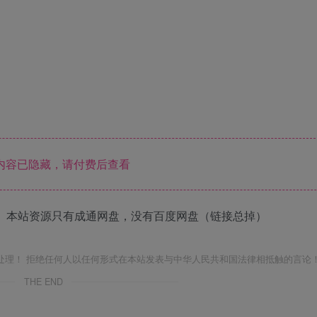
内容已隐藏，请付费后查看
 本站资源只有成通网盘，没有百度网盘（链接总掉）
处理！ 拒绝任何人以任何形式在本站发表与中华人民共和国法律相抵触的言论
THE END