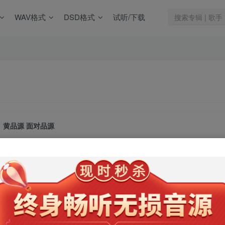
WAV格式
DSD格式
试听/下载
黄品源 面对品源
此内容为会员专享，请付费后查看
9.9
限时特惠
99
￥
￥
免费
免费
年卡会员
永久会员