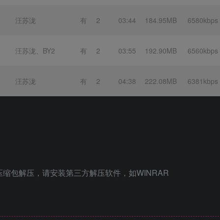
汪苏泷
有
2
03:44
184.95MB
6580kbps
汪苏泷、BY2
有
2
03:55
192.90MB
6560kbps
汪苏泷
有
2
04:38
222.08MB
6381kbps
压缩包解压，请安装第三方解压软件，如WINRAR