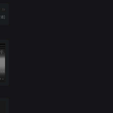
篇
道]
le – 姚斯婷
The Silver Key – Crystal Viper