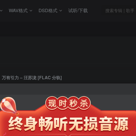
WAV格式
DSD格式
试听/下载
万有引力 – 汪苏泷 [FLAC 分轨]
此内容为会员专享，请付费后查看
9.9
限时特惠
99
￥
￥
免费
免费
年卡会员
永久会员