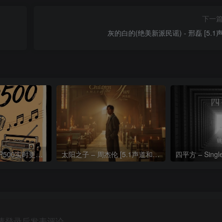
下一
灰的白的(绝美新派民谣) - 邢磊 [5.1声
热门流行歌曲TOP500实时更新192khz/24bit【母带音质】
太阳之子 – 周杰伦 [5.1声道和192k母带]
四平方 – Sing
请登录后发表评论