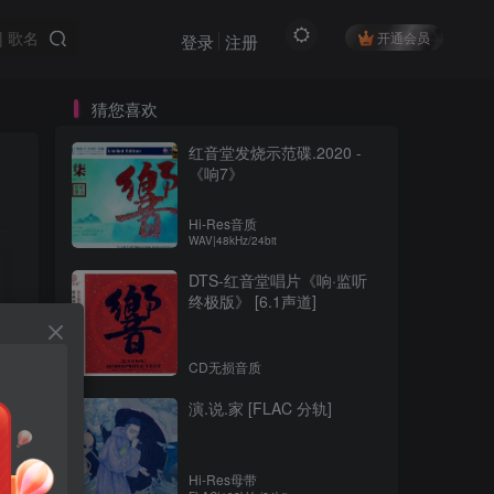
开通会员
登录
注册
猜您喜欢
红音堂发烧示范碟.2020 -
《响7》
Hi-Res音质
WAV|48kHz/24bit
DTS-红音堂唱片《响·监听
终极版》 [6.1声道]
CD无损音质
演.说.家 [FLAC 分轨]
Hi-Res母带