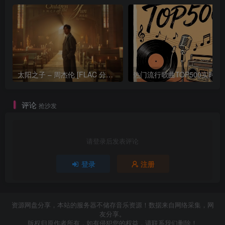
太阳之子 – 周杰伦 [FLAC 分轨 192Khz 24bit]
热门流行歌曲TOP500
评论
抢沙发
请登录后发表评论
登录
注册
资源网盘分享，本站的服务器不储存音乐资源！数据来自网络采集，网
友分享。
版权归原作者所有，如有侵犯您的权益，请联系我们删除！