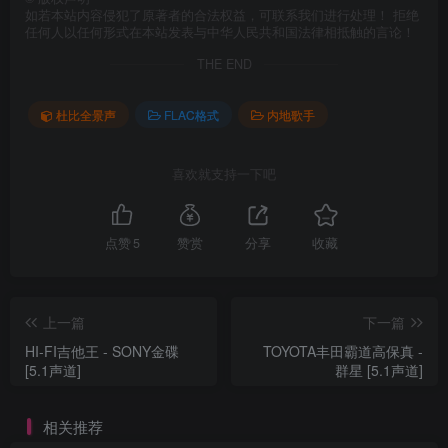
如若本站内容侵犯了原著者的合法权益，可联系我们进行处理！ 拒绝
任何人以任何形式在本站发表与中华人民共和国法律相抵触的言论！
THE END
杜比全景声
FLAC格式
内地歌手
喜欢就支持一下吧
点赞
5
赞赏
分享
收藏
上一篇
下一篇
HI-FI吉他王 - SONY金碟
TOYOTA丰田霸道高保真 -
[5.1声道]
群星 [5.1声道]
相关推荐