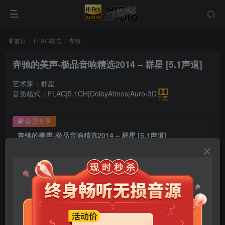
首页
FLAC格式
专辑
奔驰的美声-极品音响精选2014 – 群星 [5.1声道]
艺术家：群星
音质格式：FLAC|5.1CH|DolbyAtmos|Auro-3D
会员专享
奔驰的美声-极品音响精选2014 – 群星 [5.1声道]
此内容为会员专享，请付费后查看
9.9
限时特惠
99
￥
￥
免费
免费
年卡会员
永久会员
立即购买