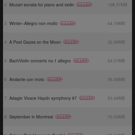
2
Mozart sonata for piano and violin
108.37MB
杜比全景声
3
Winter–Allegro non molto
44.19MB
杜比全景声
4
A Poet Gazes on the Moon
32.95MB
杜比全景声
5
BachViolin concerto no.1 allegro
54.01MB
杜比全景声
6
Andante con moto
55.06MB
杜比全景声
7
Adagio Vivace Haydn symphony 97
93.44MB
杜比全景声
8
September in Montreal
70.53MB
杜比全景声