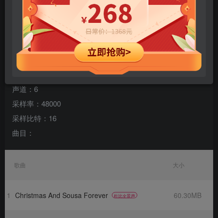
您当前未登录！建议登陆后购买，可保存购买订单
专辑名称：奔驰的美声-极品音响精选2014
歌手：群星
规格：16 首
格式：flac
声道：6
采样率：48000
采样比特：16
曲目：
歌曲
大小
1
Christmas And Sousa Forever
60.30MB
杜比全景声