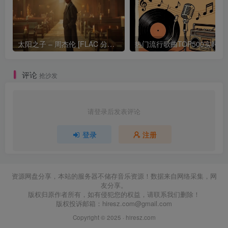
太阳之子 – 周杰伦 [FLAC 分轨 192Khz 24bit]
热门流行歌曲TOP500
评论
抢沙发
请登录后发表评论
登录
注册
资源网盘分享，本站的服务器不储存音乐资源！数据来自网络采集，网
友分享。
版权归原作者所有，如有侵犯您的权益，请联系我们删除！
版权投诉邮箱：
hiresz.com@gmail.com
Copyright © 2025 ·
hiresz.com