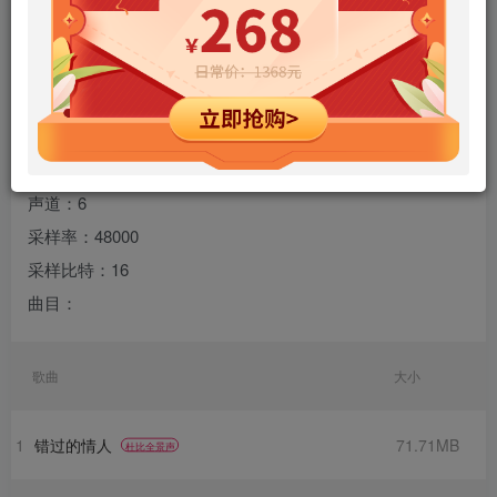
您当前未登录！建议登陆后购买，可保存购买订单
专辑名称：绝响三十·人声试音王A
歌手：群星
规格：15 首
格式：flac
声道：6
采样率：48000
采样比特：16
曲目：
歌曲
大小
1
错过的情人
71.71MB
杜比全景声