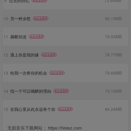
9
过去的回忆
73.95MB
杜比全景声
10
另一种乡愁
90.13MB
杜比全景声
11
藕断丝连
79.53MB
杜比全景声
12
遇上你是我的缘
78.77MB
杜比全景声
13
给我一次疼你的机会
79.66MB
杜比全景声
14
找一个可以喝醉的理由
73.10MB
杜比全景声
15
在我心里从此永远有个你
84.24MB
杜比全景声
无损音乐下载网站： https://hiresz.com