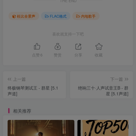
THE END
杜比全景声
FLAC格式
内地歌手
喜欢就支持一下吧
点赞
6
赞赏
分享
收藏
上一篇
下一篇
终极钢琴测试王 - 群星 [5.1
绝响三十·人声试音王B - 群
声道]
星 [5.1声道]
相关推荐