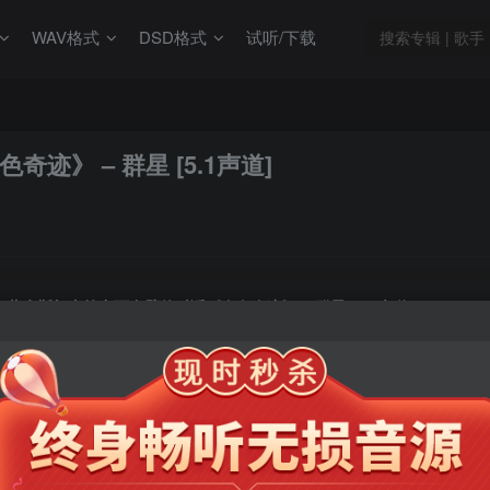
WAV格式
DSD格式
试听/下载
》 – 群星 [5.1声道]
萨克斯与古筝中西合壁的对话《金色奇迹》 – 群星 [5.1声道]
此内容为会员专享，请付费后查看
9.9
限时特惠
99
￥
￥