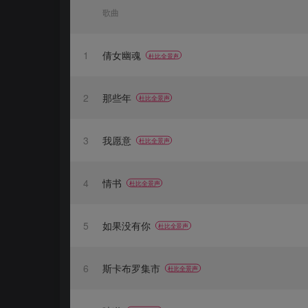
歌曲
1
倩女幽魂
杜比全景声
2
那些年
杜比全景声
3
我愿意
杜比全景声
4
情书
杜比全景声
5
如果没有你
杜比全景声
6
斯卡布罗集市
杜比全景声