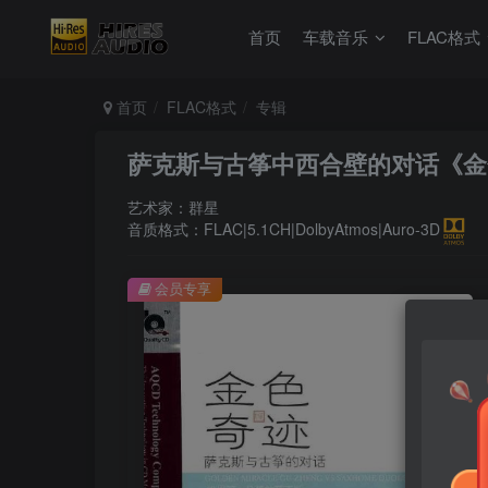
首页
车载音乐
FLAC格式
首页
FLAC格式
专辑
萨克斯与古筝中西合壁的对话《金色奇迹
艺术家：群星
音质格式：FLAC|5.1CH|DolbyAtmos|Auro-3D
会员专享