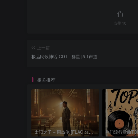
点赞
10
上一篇
极品民歌神话-CD1 - 群星 [5.1声道]
相关推荐
太阳之子 – 周杰伦 [FLAC 分轨 192Khz 24bit]