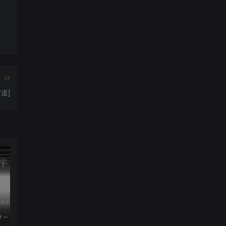
篇
声道]
le – 姚斯婷
The Silver Key – Crystal Viper