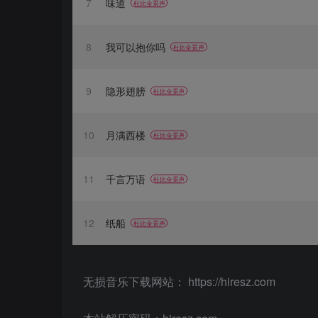
7
味道
杜比全景声
8
我可以抱你吗
杜比全景声
9
隐形翅膀
杜比全景声
10
月满西楼
杜比全景声
11
千言万语
杜比全景声
12
纸船
杜比全景声
无损音乐下载网站： https://hiresz.com