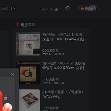
开通会员
登录
注册
猜您喜欢
柏菲唱片《胆色2》限量母
盘直刻ORMCD[WAV+分轨]
CD无损音质
WAV|44.1kHz/16bit
柏菲唱片《粤》2023头版限
量编号24K金碟[WAV+分轨]
CD无损音质
WAV|44.1kHz/24bit
柏菲唱片 蓝岚《试音蓝岚》
[WAV+分轨]
CD无损音质