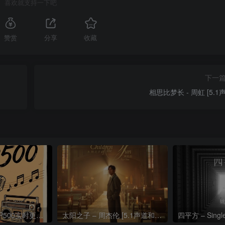
喜欢就支持一下吧
赞赏
分享
收藏
下一
相思比梦长 - 周虹 [5.1
热门流行歌曲TOP500实时更新192khz/24bit【母带音质】
太阳之子 – 周杰伦 [5.1声道和192k母带]
四平方 – Sing