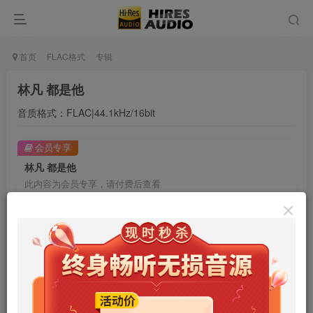
首页
FLAC格式
专辑
林凡 都是他
音质格式：FLAC|44.1kHz/16bit
会员专享
林凡 都是他
此内容为会员专享，请付费后查看
9.9
限时特惠
99
￥
￥
免费
免费
年卡会员
永久会员
立即购买
您当前未登录！建议登陆后购买，可保存购买订单