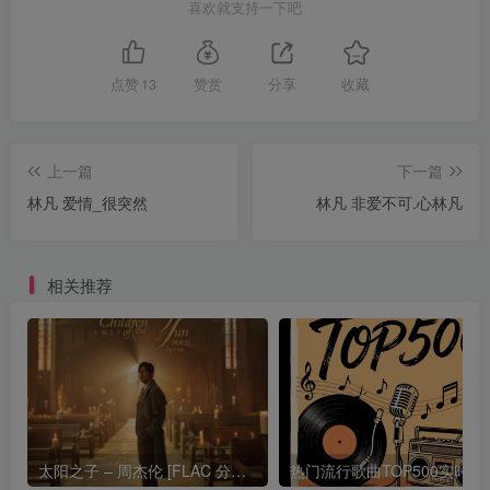
喜欢就支持一下吧
点赞
13
赞赏
分享
收藏
上一篇
下一篇
林凡 爱情_很突然
林凡 非爱不可.心林凡
相关推荐
太阳之子 – 周杰伦 [FLAC 分轨 192Khz 24bit]
热门流行歌曲TOP500