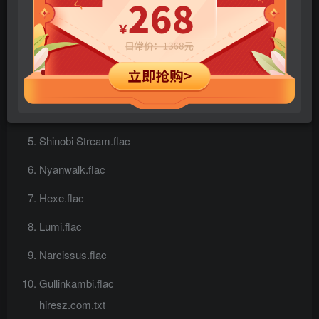
Sand Maze.flac
Cafe Latte Lolipop.flac
Dolphin Tale.flac
Dwarf’s Anvil.flac
Shinobi Stream.flac
Nyanwalk.flac
Hexe.flac
Lumi.flac
Narcissus.flac
Gullinkambi.flac
hiresz.com.txt