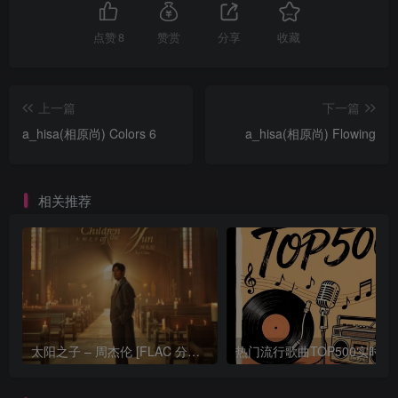
点赞
8
赞赏
分享
收藏
上一篇
下一篇
a_hisa(相原尚) Colors 6
a_hisa(相原尚) Flowing
相关推荐
太阳之子 – 周杰伦 [FLAC 分轨 192Khz 24bit]
热门流行歌曲TOP500