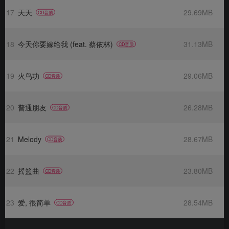
17
天天
29.69MB
CD音质
18
今天你要嫁给我 (feat. 蔡依林)
31.13MB
CD音质
19
火鸟功
29.06MB
CD音质
20
普通朋友
26.28MB
CD音质
21
Melody
28.67MB
CD音质
22
摇篮曲
23.80MB
CD音质
23
爱, 很简单
28.54MB
CD音质