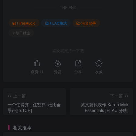
THE END
HiresAudio
FLAC格式
港台歌手
# 每日精选
喜欢就支持一下吧
点赞
11
赞赏
分享
收藏
上一篇
下一篇
一个任贤齐 - 任贤齐 [杜比全
莫文蔚代表作 Karen Mok
景声][5.1CH]
Essentials [FLAC 分轨]
相关推荐