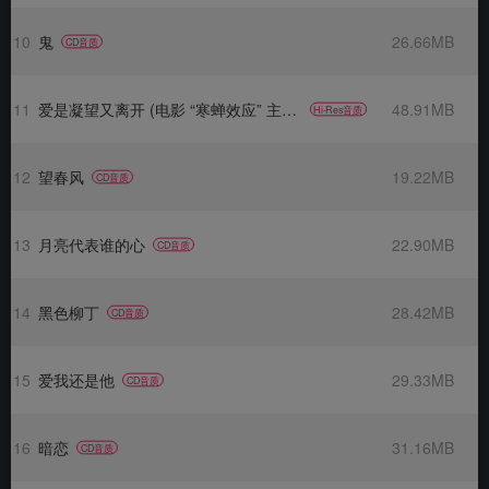
10
鬼
26.66MB
CD音质
11
爱是凝望又离开 (电影 “寒蝉效应” 主题曲)
48.91MB
Hi-Res音质
12
望春风
19.22MB
CD音质
13
月亮代表谁的心
22.90MB
CD音质
14
黑色柳丁
28.42MB
CD音质
15
爱我还是他
29.33MB
CD音质
16
暗恋
31.16MB
CD音质