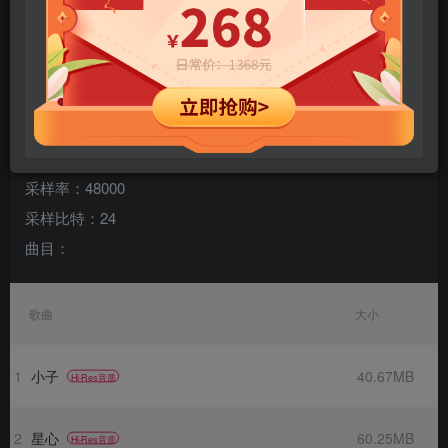
专辑名称：David Tao Essentials
歌手：陶喆
规格：23 首
格式：flac
声道：2
采样率：48000
采样比特：24
曲目：
歌曲
大小
1
小子
40.67MB
Hi-Res音质
2
星心
60.25MB
Hi-Res音质