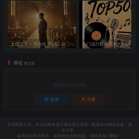
太阳之子 – 周杰伦 [FLAC 分轨 192Khz 24bit]
热门流行歌曲TOP500
评论
抢沙发
请登录后发表评论
登录
注册
资源网盘分享，本站的服务器不储存音乐资源！数据来自网络采集，网
友分享。
版权归原作者所有，如有侵犯您的权益，请联系我们删除！