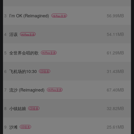
3
I’m OK (Reimagined)
56.99MB
Hi-Res音质
4
活该
54.11MB
Hi-Res音质
5
全世界会唱的歌
61.29MB
Hi-Res音质
6
飞机场的10:30
31.43MB
CD音质
7
流沙 (Reimagined)
67.40MB
Hi-Res音质
8
小镇姑娘
32.82MB
CD音质
9
沙滩
25.61MB
CD音质