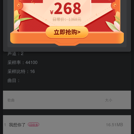
专辑名称：周深代表作
歌手：周深
规格：26 首
格式：flac
声道：2
采样率：44100
采样比特：16
曲目：
歌曲
大小
1
我想你了
16.51MB
CD音质