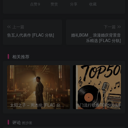
点赞
9
赞赏
分享
收藏
上一篇
下一篇
告五人代表作 [FLAC 分轨]
婚礼BGM _ 浪漫婚庆背景音
乐精选 [FLAC 分轨]
相关推荐
太阳之子 – 周杰伦 [FLAC 分轨 192Khz 24bit]
热门流行歌曲TOP500
评论
抢沙发