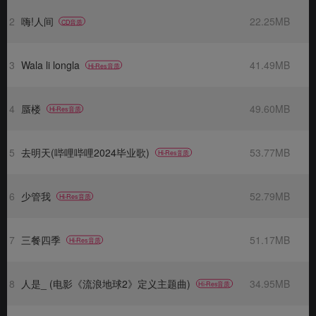
2
嗨!人间
22.25MB
CD音质
3
Wala li longla
41.49MB
Hi-Res音质
4
蜃楼
49.60MB
Hi-Res音质
5
去明天(哔哩哔哩2024毕业歌)
53.77MB
Hi-Res音质
6
少管我
52.79MB
Hi-Res音质
7
三餐四季
51.17MB
Hi-Res音质
8
人是_ (电影《流浪地球2》定义主题曲)
34.95MB
Hi-Res音质