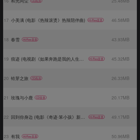
16
和光同尘
25.48MB
CD高清
17
小美满 (电影《热辣滚烫》热辣陪伴曲)
46.58MB
Hi-Res音质
18
春雪
43.93MB
Hi-Res音质
19
痕迹 (电视剧《如果奔跑是我的人生》主题曲)
45.32MB
Hi-Res音质
20
铃芽之旅
26.33MB
CD高清
21
玫瑰与小鹿
20.17MB
CD音质
22
回到你身边 (电影《奇迹·笨小孩》新愿曲)
49.17MB
Hi-Res音质
23
有我
50.96MB
Hi-Res音质