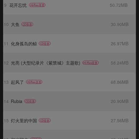
9
花开忘忧
50.72MB
Hi-Res音质
10
大鱼
30.90MB
CD音质
11
化身孤岛的鲸
26.97MB
CD音质
12
光亮 (大型纪录片《紫禁城》主题歌)
58.24MB
Hi-Res音质
13
起风了
68.86MB
Hi-Res音质
14
Rubia
20.90MB
CD音质
15
灯火里的中国
27.56MB
CD音质