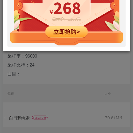
专辑名称：苏打绿代表作
歌手：苏打绿
规格：37 首
格式：flac
声道：2
采样率：96000
采样比特：24
曲目：
歌曲
大小
1
白日梦绳索
79.81MB
Hi-Res音质