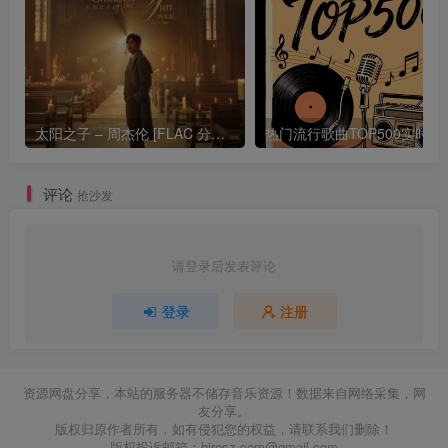
太阳之子 – 周杰伦 [FLAC 分轨 192Khz 24bit]
热门流行歌曲TOP500
评论
抢沙发
请登录后发表评论
登录
注册
资源网盘分享，本站的服务器不储存音乐资源！数据来自网络采集，网
友分享。
版权归原作者所有，如有侵犯您的权益，请联系我们删除！
版权投诉邮箱：
hiresz.com@gmail.com