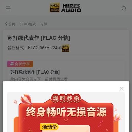
首页
FLAC格式
专辑
苏打绿代表作 [FLAC 分轨]
音质格式：FLAC|96kHz/24bit
会员专享
苏打绿代表作 [FLAC 分轨]
此内容为会员专享，请付费后查看
9.9
限时特惠
99
￥
￥
免费
免费
年卡会员
永久会员
立即购买
您当前未登录！建议登陆后购买，可保存购买订单