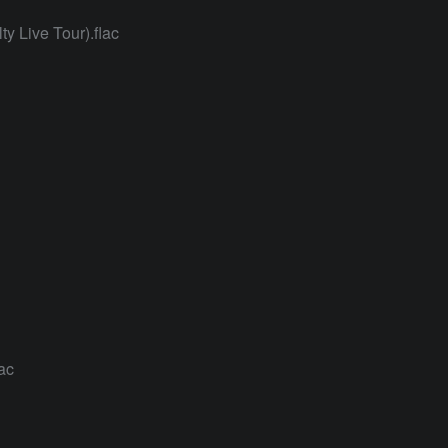
y Live Tour).flac
ac