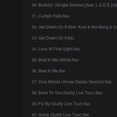
Bubblin’ (Single Version) [feat. L.A.D.É.].fl
Curtain Falls.flac
Get Down On It (feat. Kool & the Gang & Lil
Get Down On It.flac
Love At First Sight.flac
Best In Me (2004).flac
Best In Me.flac
Only Words I Know (Italian Version).flac
Back To You (Guilty Live Tour).flac
Fly By (Guilty Live Tour).flac
Guilty (Guilty Live Tour).flac