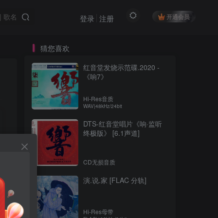
开通会员
登录
注册
猜您喜欢
红音堂发烧示范碟.2020 -
《响7》
Hi-Res音质
WAV|48kHz/24bit
DTS-红音堂唱片《响·监听
终极版》 [6.1声道]
CD无损音质
演.说.家 [FLAC 分轨]
Hi-Res母带