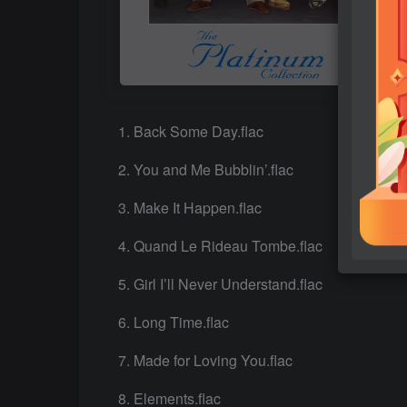
Back Some Day.flac
You and Me Bubblin’.flac
Make It Happen.flac
Quand Le Rideau Tombe.flac
Girl I’ll Never Understand.flac
Long Time.flac
Made for Loving You.flac
Elements.flac