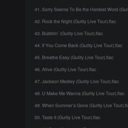
Sorry Seems To Be the Hardest Word (Guilt
Rock the Night (Guilty Live Tour).flac
Bubblin’ (Guilty Live Tour).flac
If You Come Back (Guilty Live Tour).flac
Breathe Easy (Guilty Live Tour).flac
Alive (Guilty Live Tour).flac
Jackson Medley (Guilty Live Tour).flac
U Make Me Wanna (Guilty Live Tour).flac
When Summer’s Gone (Guilty Live Tour).fl
Taste It (Guilty Live Tour).flac