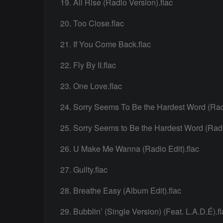
All Rise (Radio Version).flac
Too Close.flac
If You Come Back.flac
Fly By II.flac
One Love.flac
Sorry Seems To Be the Hardest Word (Radio
Sorry Seems to Be the Hardest Word (Radio 
U Make Me Wanna (Radio Edit).flac
Guilty.flac
Breathe Easy (Album Edit).flac
Bubblin’ (Single Version) (Feat. L.A.D.É).f