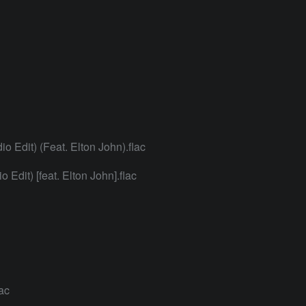
 Edit) (Feat. Elton John).flac
Edit) [feat. Elton John].flac
lac