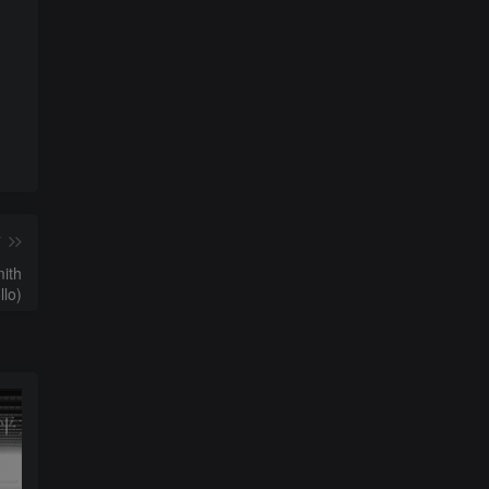
篇
ith
llo)