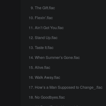
The Gift.flac
Flexin’.flac
Ain’t Got You.flac
Stand Up.flac
Taste It.flac
When Summer’s Gone.flac
Alive.flac
Walk Away.flac
How’s a Man Supposed to Change_.flac
No Goodbyes.flac