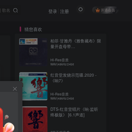
开通会员
登录
注册
猜您喜欢
柏菲·甘雅丹《雅鲁藏布》限
量开盘母带
ORMCD[WAV+分轨]
Hi-Res音质
WAV|48kHz/24bit
红音堂发烧示范碟.2020 -
《响7》
Hi-Res音质
WAV|48kHz/24bit
DTS-红音堂唱片《响·监听
终极版》 [6.1声道]