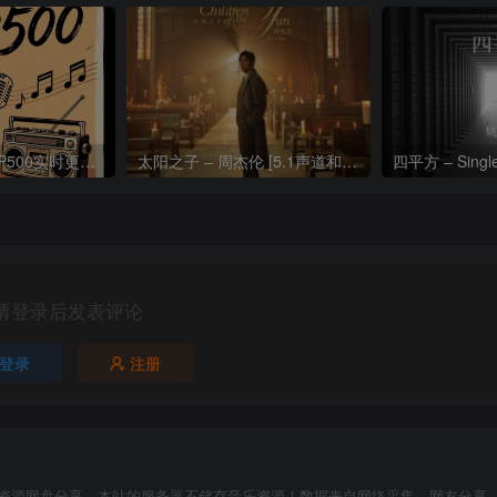
热门流行歌曲TOP500实时更新192khz/24bit【母带音质】
太阳之子 – 周杰伦 [5.1声道和192k母带]
四平方 – Sing
请登录后发表评论
登录
注册
资源网盘分享，本站的服务器不储存音乐资源！数据来自网络采集，网友分享