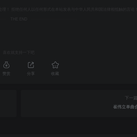
处理！ 拒绝任何人以任何形式在本站发表与中华人民共和国法律相抵触的言论
THE END
喜欢就支持一下吧
赞赏
分享
收藏
下一
崔伟立单曲