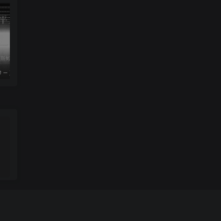
le – 姚斯婷
The Silver Key – Crystal Viper
。