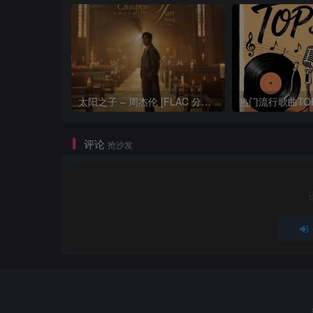
太阳之子 – 周杰伦 [FLAC 分轨 192Khz 24bit]
评论
抢沙发