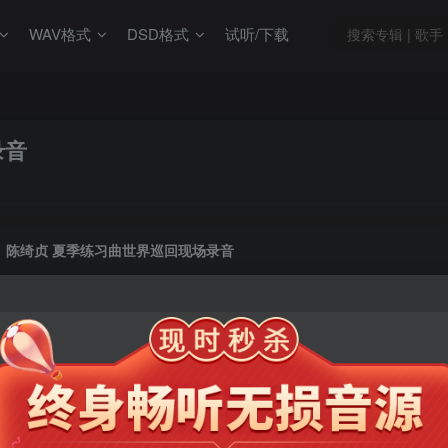
WAV格式
DSD格式
试听/下载
录音
陈绮贞 夏季练习曲世界巡回现场录音
此内容为会员专享，请付费后查看
9.9
限时特惠
99
￥
￥
免费
免费
年卡会员
永久会员