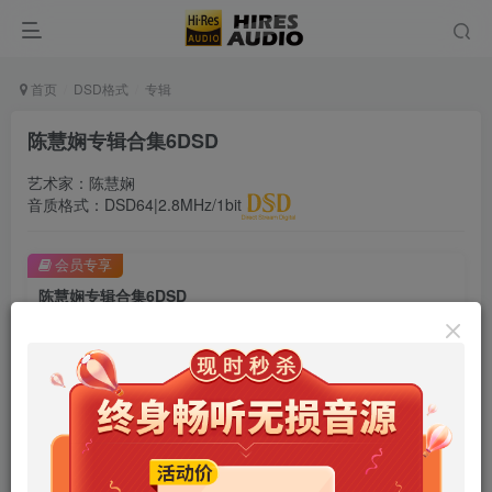
首页
DSD格式
专辑
陈慧娴专辑合集6DSD
艺术家：陈慧娴
音质格式：DSD64|2.8MHz/1bit
会员专享
陈慧娴专辑合集6DSD
此内容为会员专享，请付费后查看
9.9
限时特惠
99
￥
￥
免费
免费
年卡会员
永久会员
立即购买