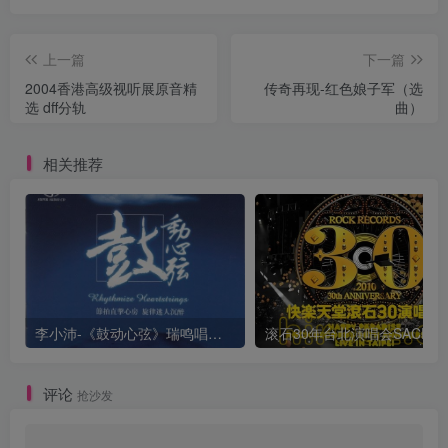
上一篇
下一篇
2004香港高级视听展原音精
传奇再现-红色娘子军（选
选 dff分轨
曲）
相关推荐
李小沛-《鼓动心弦》瑞鸣唱片 DSD DFF
评论
抢沙发