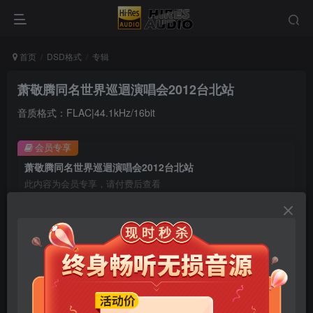
首页
DSD格式
专辑
萧敬腾同名世界巡迴演唱会2012台北站
音质格式：FLAC|44.1kHz/16bit
会员专享
萧敬腾同名世界巡迴演唱会2012台北站
此内容为会员专享，请付费后查看
9.9
限时特惠
99
￥
￥
免费
免费
年卡会员
永久会员
立即购买
您当前未登录！建议登陆后购买，可保存购买订单