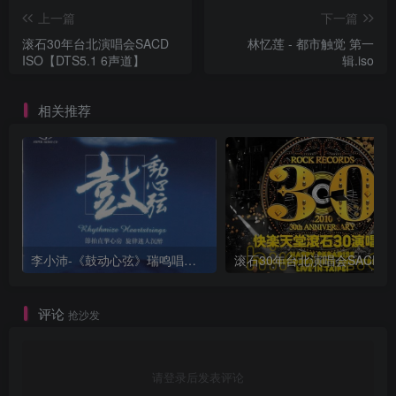
上一篇
下一篇
滚石30年台北演唱会SACD
林忆莲 - 都市触觉 第一
ISO【DTS5.1 6声道】
辑.iso
相关推荐
李小沛-《鼓动心弦》瑞鸣唱片 DSD DFF
评论
抢沙发
请登录后发表评论