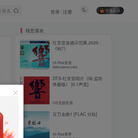
开通会员
登录
注册
猜您喜欢
红音堂发烧示范碟.2020 -
《响7》
Hi-Res音质
WAV|48kHz/24bit
DTS-红音堂唱片《响·监听
终极版》 [6.1声道]
CD无损音质
百万金曲1 [FLAC 分轨]
Hi-Res母带