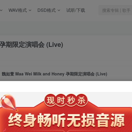
WAV格式
DSD格式
试听/下载
ey 孕期限定演唱会 (Live)
魏如萱 Maa Wei Milk and Honey 孕期限定演唱会 (Live)
此内容为会员专享，请付费后查看
9.9
限时特惠
99
￥
￥
免费
免费
年卡会员
永久会员