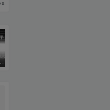
场合
le – 姚斯婷
The Silver Key – Crystal Viper