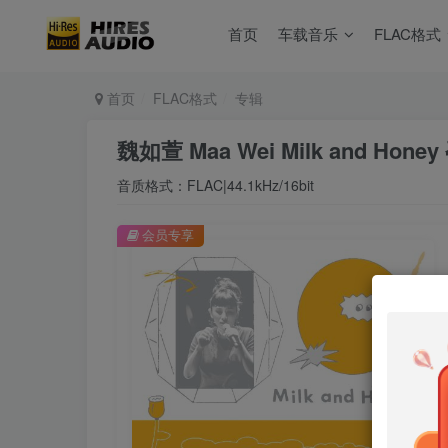
首页
车载音乐
FLAC格式
首页
FLAC格式
专辑
魏如萱 Maa Wei Milk and Hon
音质格式：FLAC|44.1kHz/16bit
会员专享