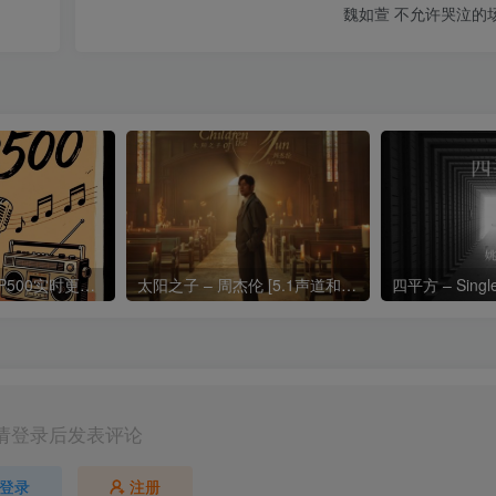
魏如萱 不允许哭泣的
热门流行歌曲TOP500实时更新192khz/24bit【母带音质】
太阳之子 – 周杰伦 [5.1声道和192k母带]
四平方 – Sing
请登录后发表评论
登录
注册