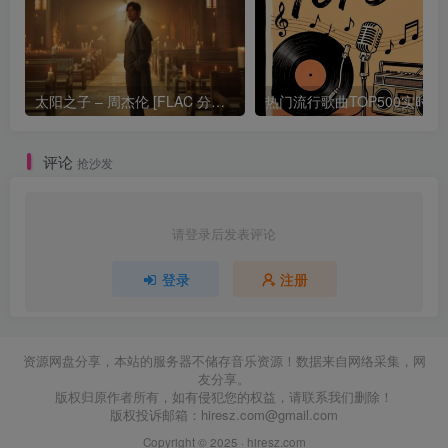
太阳之子 – 周杰伦 [FLAC 分轨 192Khz 24bit]
热门流行歌曲TOP500
评论
抢沙发
请登录后发表评论
登录
注册
资源网盘分享，本站的服务器不储存音乐资源！数据来自网络采集，网
友分享。
版权归原作者所有，如有侵犯您的权益，请联系我们删除！
版权投诉邮箱：
hiresz.com@gmail.com
Copyright © 2025 ·
hiresz.com