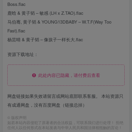
Boss.flac
鹿晗 & 黄子韬 – 敏感 (LH x Z.TAO).flac
马伯骞, 黄子韬 & YOUNG13DBABY – W.T.F(Way Too
Fast).flac
杨芸晴 & 黄子韬 – 像孩子一样长大.flac
资源下载地址：
此处内容已隐藏，请付费后查看
网盘链接如果失效请留言或网站底部联系客服。 本站资源只
有成通网盘，没有百度网盘（链接总掉）
©
版权声明
如若本站内容侵犯了原著者的合法权益，可联系我们进行处理！ 拒绝
任何人以任何形式在本站发表与中华人民共和国法律相抵触的言论！