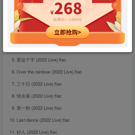
情歌 (2022 Live).flac
您好 (2022 Live).flac
我有今日 (2022 Live).flac
男人KTV (2022 Live).flac
爱这个字 (2022 Live).flac
Over the rainbow (2022 Live).flac
三十日 (2022 Live).flac
情永落 (2022 Live).flac
第一秒 (2022 Live).flac
Last dance (2022 Live).flac
好人 (2022 Live).flac