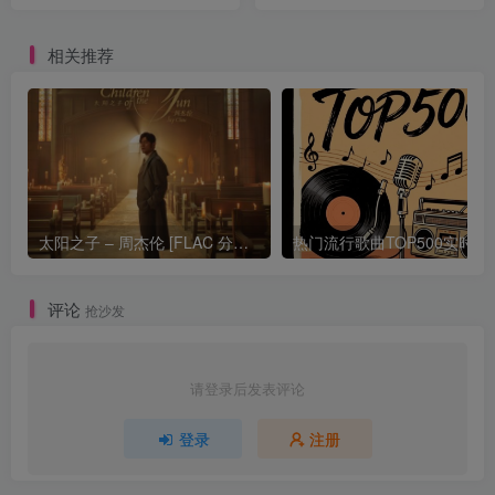
相关推荐
太阳之子 – 周杰伦 [FLAC 分轨 192Khz 24bit]
热门流行歌曲TOP500
评论
抢沙发
请登录后发表评论
登录
注册