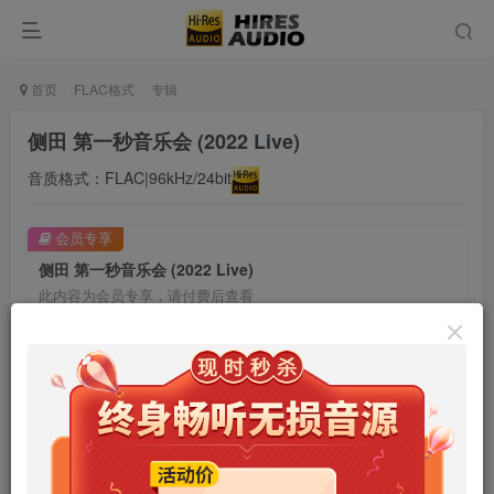
首页
FLAC格式
专辑
侧田 第一秒音乐会 (2022 Live)
音质格式：FLAC|96kHz/24bit
会员专享
侧田 第一秒音乐会 (2022 Live)
此内容为会员专享，请付费后查看
9.9
限时特惠
99
￥
￥
免费
免费
年卡会员
永久会员
立即购买
您当前未登录！建议登陆后购买，可保存购买订单