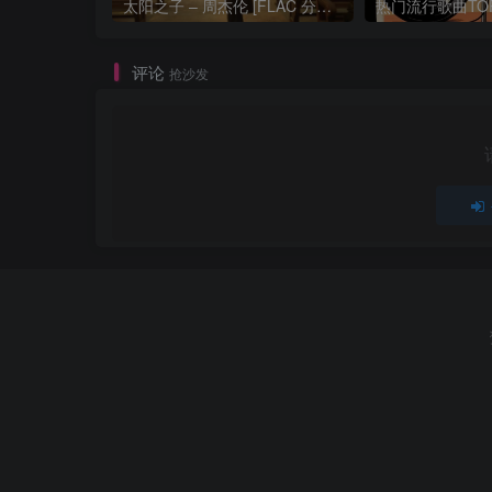
太阳之子 – 周杰伦 [FLAC 分轨 192Khz 24bit]
评论
抢沙发