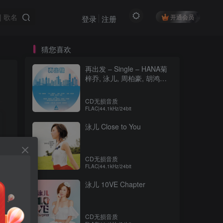
开通会员
登录
注册
猜您喜欢
再出发 – Single – HANA菊
梓乔, 泳儿, 周柏豪, 胡鸿钧,
许靖韵, 郑俊弘 & 银河新星
青年合唱团
CD无损音质
FLAC|44.1kHz/24bit
泳儿 Close to You
CD无损音质
FLAC|44.1kHz/24bit
泳儿 10VE Chapter
CD无损音质