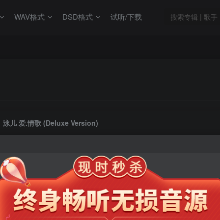
WAV格式
DSD格式
试听/下载
泳儿 爱.情歌 (Deluxe Version)
此内容为会员专享，请付费后查看
9.9
限时特惠
99
￥
￥
免费
免费
年卡会员
永久会员