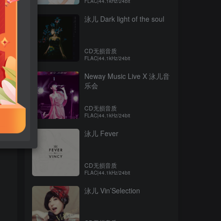
FLAC|44.1kHz/24bit
泳儿 Dark light of the soul
CD无损音质
FLAC|44.1kHz/24bit
Neway Music Live X 泳儿音
乐会
CD无损音质
FLAC|44.1kHz/24bit
泳儿 Fever
CD无损音质
FLAC|44.1kHz/24bit
泳儿 Vin’Selection