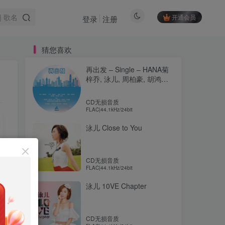
开通会员
登录
注册
猜您喜欢
再出发 – Single – HANA菊
梓乔, 泳儿, 周柏豪, 胡鸿钧,
许靖韵, 郑俊弘 & 银河新星
青年合唱团
CD无损音质
FLAC|44.1kHz/24bit
泳儿 Close to You
CD无损音质
FLAC|44.1kHz/24bit
泳儿 10VE Chapter
CD无损音质