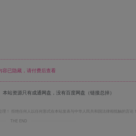
内容已隐藏，请付费后查看
 本站资源只有成通网盘，没有百度网盘（链接总掉）
处理！ 拒绝任何人以任何形式在本站发表与中华人民共和国法律相抵触的言论
THE END