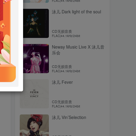
FLAC|44.1kHz/24bit
泳儿 Dark light of the soul
CD无损音质
FLAC|44.1kHz/24bit
Neway Music Live X 泳儿音
乐会
CD无损音质
FLAC|44.1kHz/24bit
泳儿 Fever
CD无损音质
FLAC|44.1kHz/24bit
泳儿 Vin’Selection