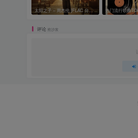
太阳之子 – 周杰伦 [FLAC 分轨 192Khz 24bit]
评论
抢沙发