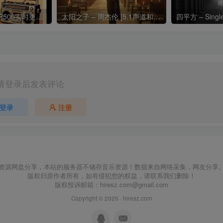
热门流行歌曲TOP500实时更新192khz/24bit【母带音质】
太阳之子 – 周杰伦 [5.1声道和192k母带]
四平方 – Sing
请登录后发表评论
登录
注册
资源网盘分享，本站的服务器不储存音乐资源！数据来自网络采集，网友分享
版权归原作者所有，如有侵犯您的权益，请联系我们删除！
版权投诉邮箱：
hiresz.com@gmail.com
Copyright © 2025 ·
hiresz.com