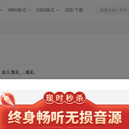
WAV格式
DSD格式
试听/下载
泳儿 预见_…遇见。
此内容为会员专享，请付费后查看
9.9
限时特惠
99
￥
￥
免费
免费
年卡会员
永久会员