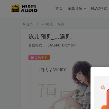
首页
车载音乐
FLAC格式
首页
FLAC格式
专辑
泳儿 预见_…遇见。
音质格式：FLAC|44.1kHz/16bit
会员专享