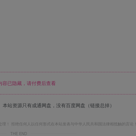
内容已隐藏，请付费后查看
 本站资源只有成通网盘，没有百度网盘（链接总掉）
处理！ 拒绝任何人以任何形式在本站发表与中华人民共和国法律相抵触的言论
THE END