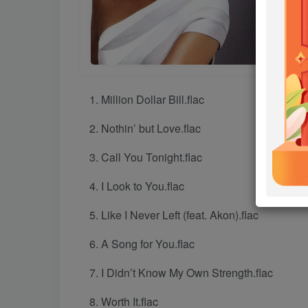
Million Dollar Bill.flac
Nothin’ but Love.flac
Call You Tonight.flac
I Look to You.flac
Like I Never Left (feat. Akon).flac
A Song for You.flac
I Didn’t Know My Own Strength.flac
Worth It.flac