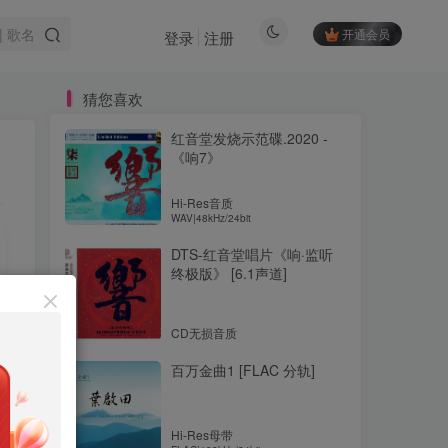
开通会员
登录
注册
猜您喜欢
红音堂发烧示范碟.2020 -
《响7》
Hi-Res音质
WAV|48kHz/24bit
DTS-红音堂唱片《响·监听
终极版》 [6.1声道]
CD无损音质
百万金曲1 [FLAC 分轨]
Hi-Res母带