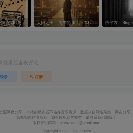
热门流行歌曲TOP500实时更新192khz/24bit【母带音质】
太阳之子 – 周杰伦 [5.1声道和192k母带]
四平方 – Sing
请登录后发表评论
登录
注册
资源网盘分享，本站的服务器不储存音乐资源！数据来自网络采集，网友分享
版权归原作者所有，如有侵犯您的权益，请联系我们删除！
版权投诉邮箱：
hiresz.com@gmail.com
Copyright © 2025 ·
hiresz.com