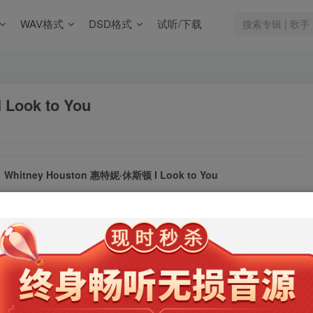
WAV格式
DSD格式
试听/下载
Look to You
Whitney Houston 惠特妮·休斯顿 I Look to You
此内容为会员专享，请付费后查看
9.9
限时特惠
99
￥
￥
免费
免费
年卡会员
永久会员