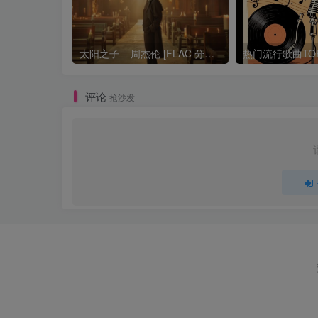
太阳之子 – 周杰伦 [FLAC 分轨 192Khz 24bit]
评论
抢沙发