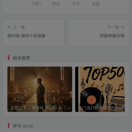
点赞
7
赞赏
分享
收藏
上一篇
下一篇
甜约翰 城市小说选集
田园单曲合辑
相关推荐
太阳之子 – 周杰伦 [FLAC 分轨 192Khz 24bit]
热门流行歌曲TOP500
评论
抢沙发