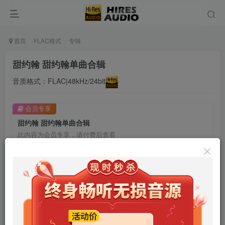
首页
FLAC格式
专辑
甜约翰 甜约翰单曲合辑
音质格式：FLAC|48kHz/24bit
会员专享
甜约翰 甜约翰单曲合辑
此内容为会员专享，请付费后查看
9.9
限时特惠
99
￥
￥
免费
免费
年卡会员
永久会员
立即购买
您当前未登录！建议登陆后购买，可保存购买订单