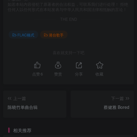
如若本站内容侵犯了原著者的合法权益，可联系我们进行处理！ 拒绝
任何人以任何形式在本站发表与中华人民共和国法律相抵触的言论！
THE END
FLAC格式
港台歌手
喜欢就支持一下吧
点赞
6
赞赏
分享
收藏
上一篇
下一篇
陈晓竹单曲合辑
蔡健雅 Bored
相关推荐