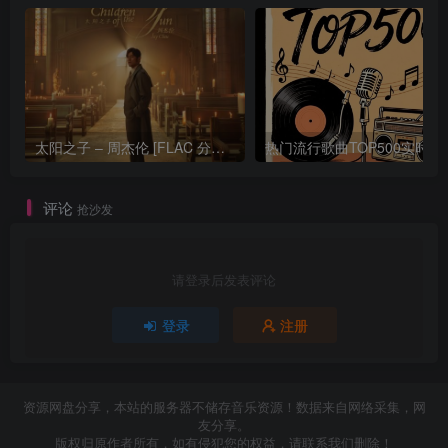
太阳之子 – 周杰伦 [FLAC 分轨 192Khz 24bit]
热门流行歌曲TOP500
评论
抢沙发
请登录后发表评论
登录
注册
资源网盘分享，本站的服务器不储存音乐资源！数据来自网络采集，网
友分享。
版权归原作者所有，如有侵犯您的权益，请联系我们删除！