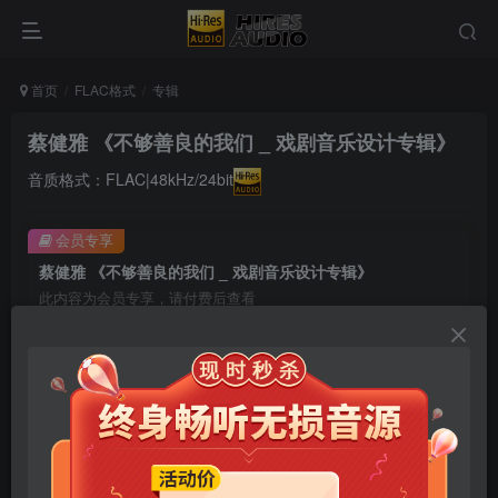
首页
FLAC格式
专辑
蔡健雅 《不够善良的我们 _ 戏剧音乐设计专辑》
音质格式：FLAC|48kHz/24bit
会员专享
蔡健雅 《不够善良的我们 _ 戏剧音乐设计专辑》
此内容为会员专享，请付费后查看
9.9
限时特惠
99
￥
￥
免费
免费
年卡会员
永久会员
立即购买
您当前未登录！建议登陆后购买，可保存购买订单