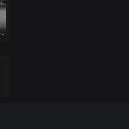
le – 姚斯婷
The Silver Key – Crystal Viper
。