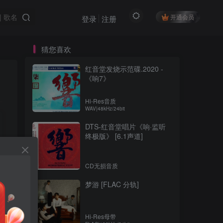
开通会员
登录
注册
猜您喜欢
红音堂发烧示范碟.2020 -
《响7》
Hi-Res音质
WAV|48kHz/24bit
DTS-红音堂唱片《响·监听
终极版》 [6.1声道]
CD无损音质
梦游 [FLAC 分轨]
Hi-Res母带