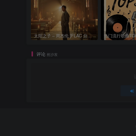
太阳之子 – 周杰伦 [FLAC 分轨 192Khz 24bit]
评论
抢沙发