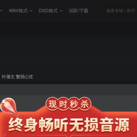
WAV格式
DSD格式
试听/下载
叶蒨文 繫我心弦
此内容为会员专享，请付费后查看
9.9
限时特惠
99
￥
￥
免费
免费
年卡会员
永久会员