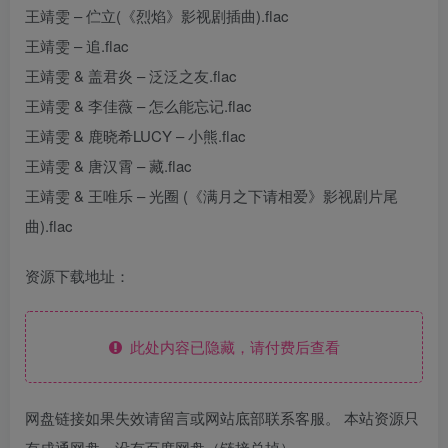
王靖雯 – 伫立(《烈焰》影视剧插曲).flac
王靖雯 – 追.flac
王靖雯 & 盖君炎 – 泛泛之友.flac
王靖雯 & 李佳薇 – 怎么能忘记.flac
王靖雯 & 鹿晓希LUCY – 小熊.flac
王靖雯 & 唐汉霄 – 藏.flac
王靖雯 & 王唯乐 – 光圈 (《满月之下请相爱》影视剧片尾
曲).flac
资源下载地址：
此处内容已隐藏，请付费后查看
网盘链接如果失效请留言或网站底部联系客服。 本站资源只
有成通网盘，没有百度网盘（链接总掉）