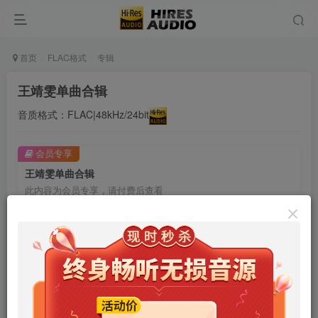
首页
FLAC格式
专辑
王靖雯单曲合辑
音质格式：FLAC|48kHz/24bit
会员专享
王靖雯单曲合辑
此内容为会员专享，请付费后查看
9.9
限时特惠
99
￥
￥
免费
免费
年卡会员
永久会员
立即购买
您当前未登录！建议登陆后购买，可保存购买订单