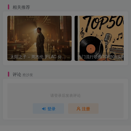
相关推荐
太阳之子 – 周杰伦 [FLAC 分轨 192Khz 24bit]
热门流行歌曲TOP500
评论
抢沙发
请登录后发表评论
登录
注册