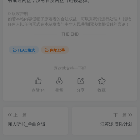
©
版权声明
如若本站内容侵犯了原著者的合法权益，可联系我们进行处理！ 拒绝
任何人以任何形式在本站发表与中华人民共和国法律相抵触的言论！
THE END
FLAC格式
内地歌手
喜欢就支持一下吧
点赞
14
赞赏
分享
收藏
上一篇
下一篇
闻人听书_单曲合辑
汪苏泷 登陆计划