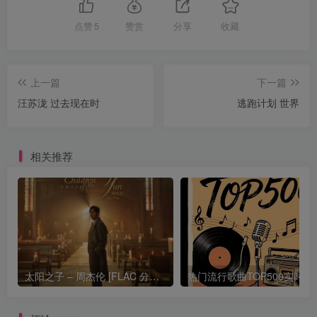
点赞
5
赞赏
分享
收藏
上一篇
下一篇
汪苏泷 过去现在时
逃跑计划 世界
相关推荐
太阳之子 – 周杰伦 [FLAC 分轨 192Khz 24bit]
热门流行歌曲TOP500