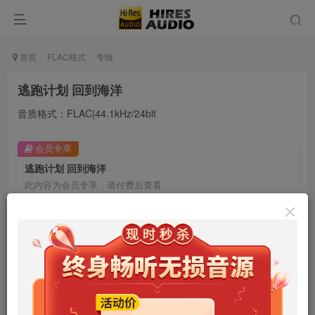
首页
FLAC格式
专辑
逃跑计划 回到海洋
音质格式：FLAC|44.1kHz/24bit
会员专享
逃跑计划 回到海洋
此内容为会员专享，请付费后查看
9.9
限时特惠
99
￥
￥
免费
免费
年卡会员
永久会员
立即购买
您当前未登录！建议登陆后购买，可保存购买订单