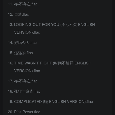
存·不存在.flac
自然.flac
LOOKING OUT FOR YOU (不亏不欠 ENGLISH
VERSION).flac
好吗今天.flac
远远的.flac
TIME WASN’T RIGHT (时间不解释 ENGLISH
VERSION).flac
存·不存在.flac
孔雀与麻雀.flac
COMPLICATED (呃 ENGLISH VERSION).flac
Pink Power.flac