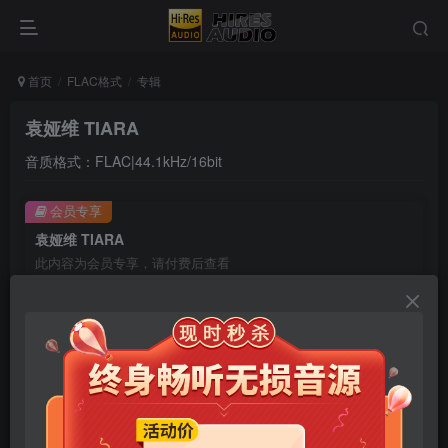
首页
FLAC格式
专辑
袁娅维 TIARA
音质格式：FLAC|44.1kHz/16bit
会员专享
袁娅维 TIARA
此内容为会员专享，请付费后查看
9.9
限时特惠
99
￥
￥
免费
免费
年卡会员
永久会员
立即购买
您当前未登录！建议登陆后购买，可保存购买订单