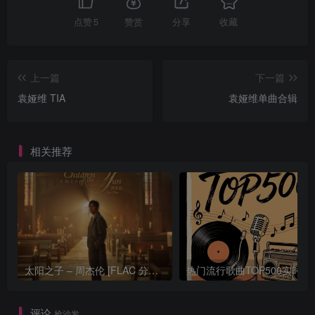
点赞
5
赞赏
分享
收藏
上一篇
下一篇
袁娅维 TIA
袁娅维单曲合辑
相关推荐
太阳之子 – 周杰伦 [FLAC 分轨 192Khz 24bit]
热门流行歌曲TOP500
评论
抢沙发