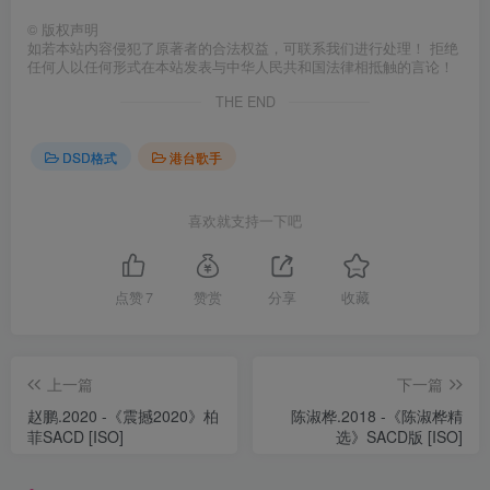
©
版权声明
如若本站内容侵犯了原著者的合法权益，可联系我们进行处理！ 拒绝
任何人以任何形式在本站发表与中华人民共和国法律相抵触的言论！
THE END
DSD格式
港台歌手
喜欢就支持一下吧
点赞
7
赞赏
分享
收藏
上一篇
下一篇
赵鹏.2020 -《震撼2020》柏
陈淑桦.2018 -《陈淑桦精
菲SACD [ISO]
选》SACD版 [ISO]