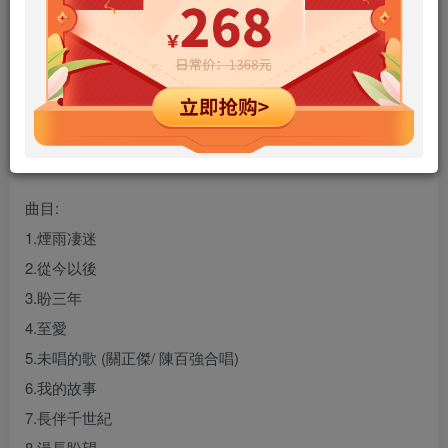
简介:
【紫爱百强】万众期待
8 款陈百强录音巨着 SHM-SACD
强势列阵 限量独立编号 原装封面、底式样
日本印制 终极声效 限量发行
曲目:
1.煙雨凄迷
2.從今以後
3.盼三年
4.至愛
5.未唱的歌 (關正傑/ 陳百強合唱)
6.我的故事
7.長伴千世紀
8.漫長盼望