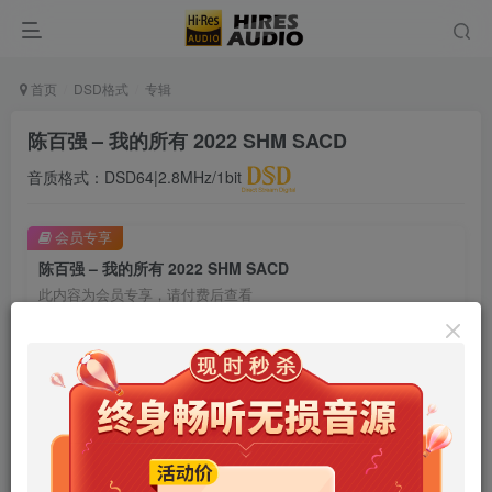
首页
DSD格式
专辑
陈百强 – 我的所有 2022 SHM SACD
音质格式：DSD64|2.8MHz/1bit
会员专享
陈百强 – 我的所有 2022 SHM SACD
此内容为会员专享，请付费后查看
9.9
限时特惠
99
￥
￥
免费
免费
年卡会员
永久会员
立即购买
您当前未登录！建议登陆后购买，可保存购买订单