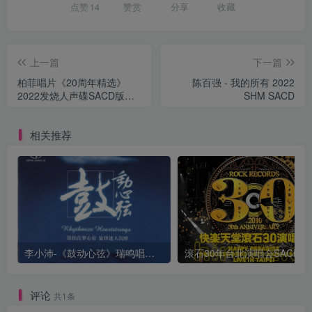
点赞
14
赞赏
分享
收藏
上一篇
下一篇
柏菲唱片《20周年精选》
陈百强 - 我的所有 2022
2022发烧人声碟SACD版
SHM SACD
[ISO]
相关推荐
李小沛-《鼓动心弦》瑞鸣唱片 DSD DFF
评论
共1条