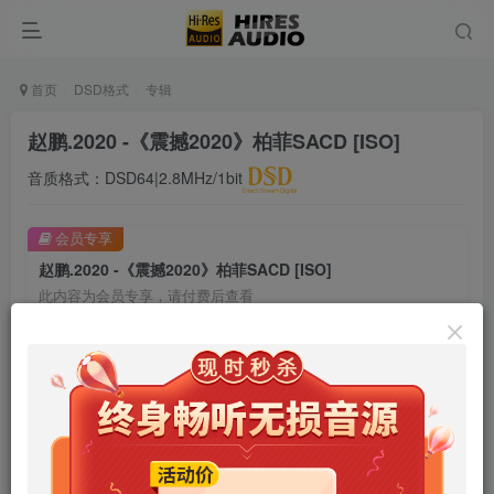
首页
DSD格式
专辑
赵鹏.2020 -《震撼2020》柏菲SACD [ISO]
音质格式：DSD64|2.8MHz/1bit
会员专享
赵鹏.2020 -《震撼2020》柏菲SACD [ISO]
此内容为会员专享，请付费后查看
9.9
限时特惠
99
￥
￥
免费
免费
年卡会员
永久会员
立即购买
您当前未登录！建议登陆后购买，可保存购买订单