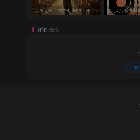
太阳之子 – 周杰伦 [FLAC 分轨 192Khz 24bit]
评论
抢沙发