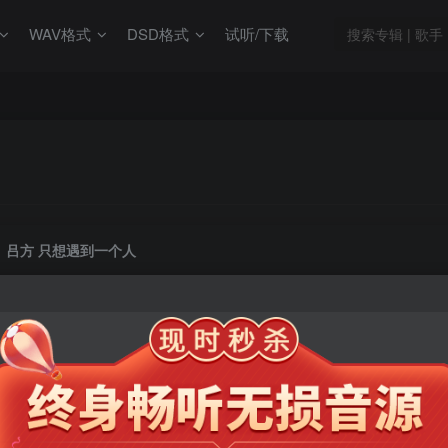
WAV格式
DSD格式
试听/下载
吕方 只想遇到一个人
此内容为会员专享，请付费后查看
9.9
限时特惠
99
￥
￥
免费
免费
年卡会员
永久会员