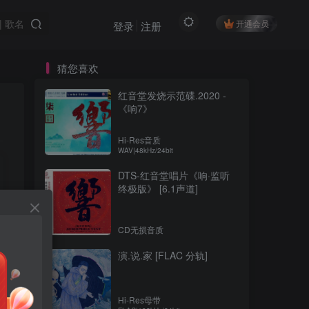
开通会员
登录
注册
猜您喜欢
红音堂发烧示范碟.2020 -
《响7》
Hi-Res音质
WAV|48kHz/24bit
DTS-红音堂唱片《响·监听
终极版》 [6.1声道]
CD无损音质
演.说.家 [FLAC 分轨]
Hi-Res母带