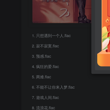
只想遇到一个人.flac
寂不寂寞.flac
预感.flac
疯狂的爱.flac
两难.flac
不能不让你来入梦.flac
遊戏人间.flac
流浪花.flac