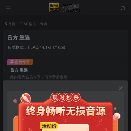
首页
FLAC格式
专辑
吕方 重遇
音质格式：FLAC|44.1kHz/16bit
会员专享
吕方 重遇
此内容为会员专享，请付费后查看
9.9
限时特惠
99
￥
￥
免费
免费
年卡会员
永久会员
立即购买
您当前未登录！建议登陆后购买，可保存购买订单