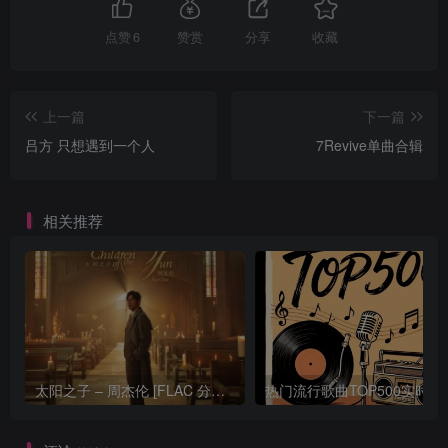
点赞
6
赞赏
分享
收藏
上一篇
下一篇
吕方 只想遇到一个人
7Revive单曲合辑
相关推荐
太阳之子 – 周杰伦 [FLAC 分轨 192Khz 24bit]
热门流行歌曲TOP500