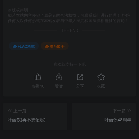
©
版权声明
如若本站内容侵犯了原著者的合法权益，可联系我们进行处理！ 拒绝
任何人以任何形式在本站发表与中华人民共和国法律相抵触的言论！
THE END
FLAC格式
港台歌手
喜欢就支持一下吧
点赞
10
赞赏
分享
收藏
上一篇
下一篇
叶丽仪(再不想记起)
叶丽仪48周年