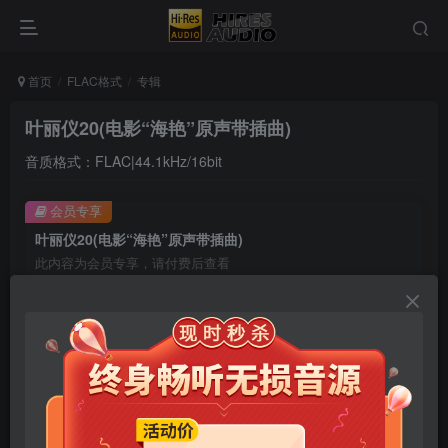
首页
FLAC格式
专辑
叶丽仪20(电影“海艳”原声带插曲)
音质格式：FLAC|44.1kHz/16bit
会员专享
叶丽仪20(电影“海艳”原声带插曲)
此内容为会员专享，请付费后查看
9.9
限时特惠
99
￥
￥
免费
免费
年卡会员
永久会员
立即购买
您当前未登录！建议登陆后购买，可保存购买订单