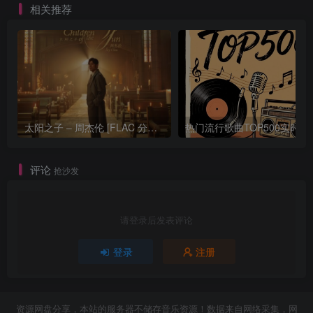
相关推荐
太阳之子 – 周杰伦 [FLAC 分轨 192Khz 24bit]
热门流行歌曲TOP500
评论
抢沙发
请登录后发表评论
登录
注册
资源网盘分享，本站的服务器不储存音乐资源！数据来自网络采集，网