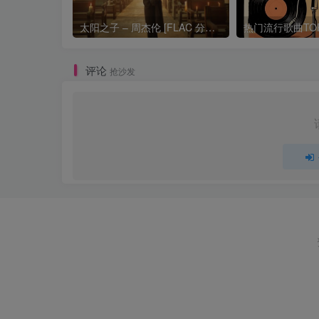
太阳之子 – 周杰伦 [FLAC 分轨 192Khz 24bit]
评论
抢沙发