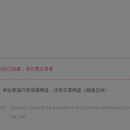
内容已隐藏，请付费后查看
 本站资源只有成通网盘，没有百度网盘（链接总掉）
处理！ 拒绝任何人以任何形式在本站发表与中华人民共和国法律相抵触的言论
THE END