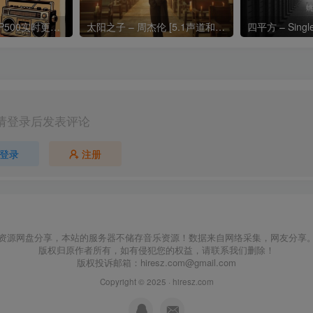
热门流行歌曲TOP500实时更新192khz/24bit【母带音质】
太阳之子 – 周杰伦 [5.1声道和192k母带]
四平方 – Sing
请登录后发表评论
登录
注册
资源网盘分享，本站的服务器不储存音乐资源！数据来自网络采集，网友分享
版权归原作者所有，如有侵犯您的权益，请联系我们删除！
版权投诉邮箱：
hiresz.com@gmail.com
Copyright © 2025 ·
hiresz.com