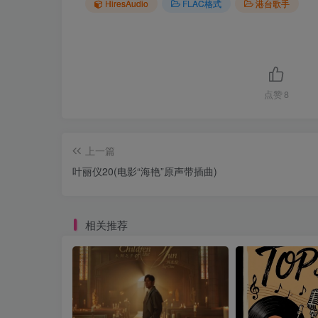
HiresAudio
FLAC格式
港台歌手
点赞
8
上一篇
叶丽仪20(电影“海艳”原声带插曲)
相关推荐