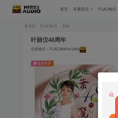
首页
车载音乐
FLAC格式
首页
FLAC格式
专辑
叶丽仪48周年
音质格式：FLAC|96kHz/24bit
会员专享