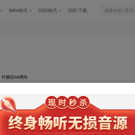
WAV格式
DSD格式
试听/下载
叶丽仪48周年
此内容为会员专享，请付费后查看
9.9
限时特惠
99
￥
￥
免费
免费
年卡会员
永久会员