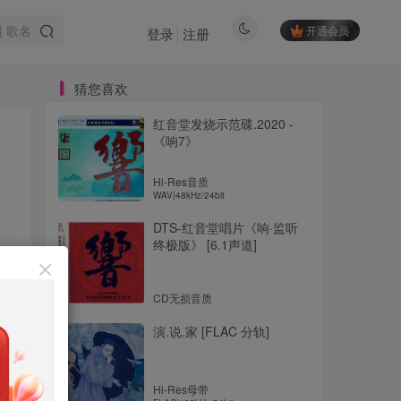
开通会员
登录
注册
猜您喜欢
红音堂发烧示范碟.2020 -
《响7》
Hi-Res音质
WAV|48kHz/24bit
DTS-红音堂唱片《响·监听
终极版》 [6.1声道]
CD无损音质
演.说.家 [FLAC 分轨]
Hi-Res母带