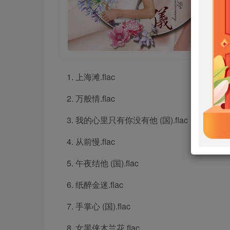
上海滩.flac
万般情.flac
我的心里只有你没有他 (国).flac
从前慢.flac
午夜结他 (国).flac
纸醉金迷.flac
手掌心 (国).flac
女黑侠木兰花.flac