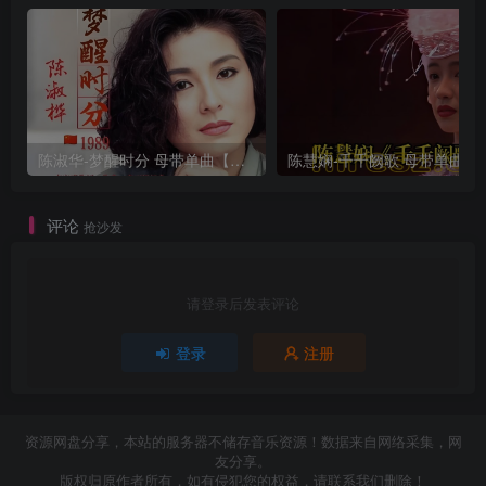
陈淑华-梦醒时分 母带单曲【试听】
陈慧娴-千千阙
评论
抢沙发
请登录后发表评论
登录
注册
资源网盘分享，本站的服务器不储存音乐资源！数据来自网络采集，网
友分享。
版权归原作者所有，如有侵犯您的权益，请联系我们删除！