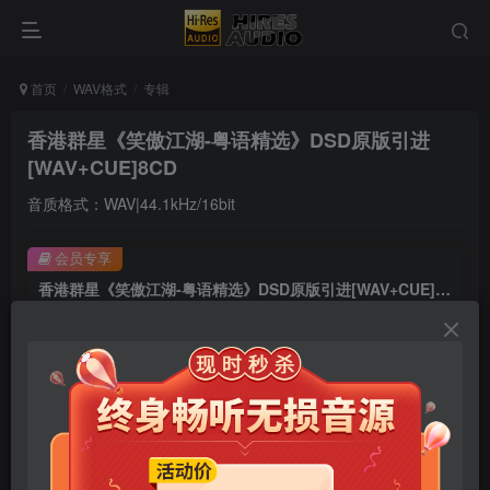
首页
WAV格式
专辑
香港群星《笑傲江湖-粤语精选》DSD原版引进
[WAV+CUE]8CD
音质格式：WAV|44.1kHz/16bit
会员专享
香港群星《笑傲江湖-粤语精选》DSD原版引进[WAV+CUE]8CD
此内容为会员专享，请付费后查看
9.9
限时特惠
99
￥
￥
免费
免费
年卡会员
永久会员
立即购买
您当前未登录！建议登陆后购买，可保存购买订单