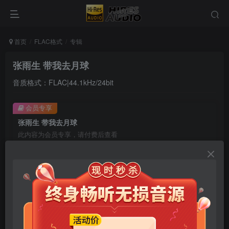
首页
FLAC格式
专辑
张雨生 带我去月球
音质格式：FLAC|44.1kHz/24bit
会员专享
张雨生 带我去月球
此内容为会员专享，请付费后查看
9.9
限时特惠
99
￥
￥
免费
免费
年卡会员
永久会员
立即购买
您当前未登录！建议登陆后购买，可保存购买订单