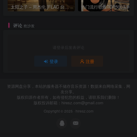
太阳之子 – 周杰伦 [FLAC 分轨 192Khz 24bit]
热门流行歌曲TOP500
评论
抢沙发
请登录后发表评论
登录
注册
资源网盘分享，本站的服务器不储存音乐资源！数据来自网络采集，网
友分享。
版权归原作者所有，如有侵犯您的权益，请联系我们删除！
版权投诉邮箱：
hiresz.com@gmail.com
Copyright © 2025 ·
hiresz.com