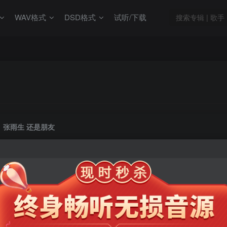
WAV格式
DSD格式
试听/下载
张雨生 还是朋友
此内容为会员专享，请付费后查看
9.9
限时特惠
99
￥
￥
免费
免费
年卡会员
永久会员