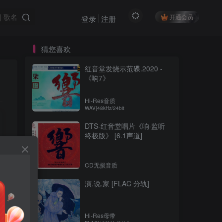
开通会员
登录
注册
猜您喜欢
红音堂发烧示范碟.2020 -
《响7》
Hi-Res音质
WAV|48kHz/24bit
DTS-红音堂唱片《响·监听
终极版》 [6.1声道]
CD无损音质
演.说.家 [FLAC 分轨]
Hi-Res母带