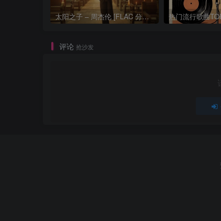
太阳之子 – 周杰伦 [FLAC 分轨 192Khz 24bit]
评论
抢沙发