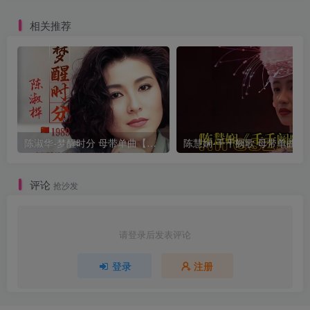
相关推荐
陈淑华-梦醒时分 母带单曲【试听】
陈慧娴-千千阙
评论
抢沙发
请登录后发表评论
登录
注册