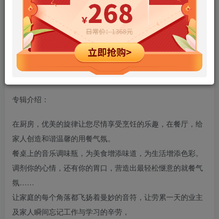
专辑名称：餐厅背景音乐·优雅单簧管（2CD）
专辑艺人：群星
出版公司：安徽文化音像出版社
ＩＳＲＣ：CN-E27-043-8-400
资源类型：WAV+CUE
专辑介绍：
在厨房，优美的旋律让您尽情享受烹饪的乐趣，在餐厅，给
家人创造和谐温馨的用餐气氛。
餐桌上的音乐调味瓶，为美食增添味道，为生活增添色彩。
调剂你的心情，还有你的胃口，营造出最轻松惬意的就餐气
氛……
让家庭的每个角落都飞扬着曼妙的音符，让劳累一天的业主
及家人瞬间忘记工作与学习的辛劳，