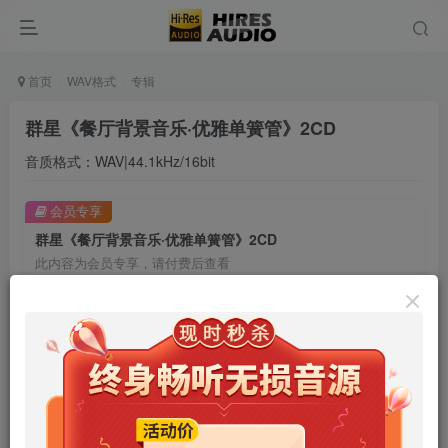
首页
WAV格式
专辑
群星《餐厅背景音乐·优雅单簧管》2CD
音质格式：WAV|44.1kHz/16bit
会员专享
群星《餐厅背景音乐·优雅单簧管》2CD
此内容为会员专享，请付费后查看
9.9
限时特惠
99
￥
￥
免费
免费
年卡会员
永久会员
立即购买
您当前未登录！建议登陆后购买，可保存购买订单