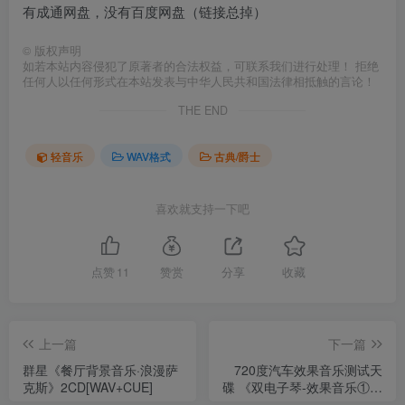
有成通网盘，没有百度网盘（链接总掉）
©
版权声明
如若本站内容侵犯了原著者的合法权益，可联系我们进行处理！ 拒绝
任何人以任何形式在本站发表与中华人民共和国法律相抵触的言论！
THE END
轻音乐
WAV格式
古典/爵士
喜欢就支持一下吧
点赞
11
赞赏
分享
收藏
上一篇
下一篇
群星《餐厅背景音乐·浪漫萨
720度汽车效果音乐测试天
克斯》2CD[WAV+CUE]
碟 《双电子琴-效果音乐①》
DTS[WAV]