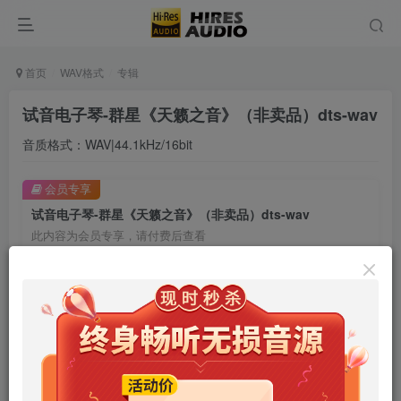
首页
WAV格式
专辑
试音电子琴-群星《天籁之音》（非卖品）dts-wav
音质格式：WAV|44.1kHz/16bit
会员专享
试音电子琴-群星《天籁之音》（非卖品）dts-wav
此内容为会员专享，请付费后查看
9.9
限时特惠
99
￥
￥
免费
免费
年卡会员
永久会员
立即购买
您当前未登录！建议登陆后购买，可保存购买订单