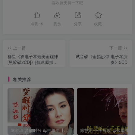
喜欢就支持一下吧
点赞
15
赞赏
分享
收藏
上一篇
下一篇
群星《双电子琴最美金旋律
试音碟《金指妙弹 电子琴演
[黑胶碟2CD]》[低速原抓
奏》5CD
WAV+CUE]
相关推荐
陈淑华-梦醒时分 母带单曲【试听】
陈慧娴-千千阙