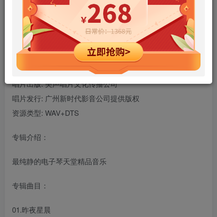
[美声唱片] DTS-ES6.1 试音电子琴-群星《天籁之音》（非卖
品）/WAV+DTS/百度
中文名称: 天籁之音（非卖品）
专辑艺人: 群星
唱片出版: 美声唱片文化传播公司
唱片发行: 广州新时代影音公司提供版权
资源类型: WAV+DTS
专辑介绍：
最纯静的电子琴天堂精品音乐
专辑曲目：
01.昨夜星晨