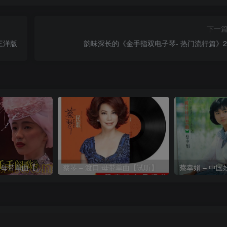
下一
三洋版
韵味深长的《金手指双电子琴- 热门流行篇》2
陈慧娴-千千阙歌 母带单曲【试听】
蔡琴 – 渡口 母带单曲【试听】
蔡幸娟 – 中