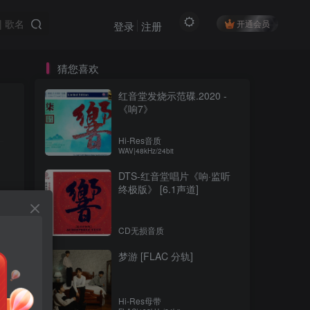
开通会员
登录
注册
猜您喜欢
红音堂发烧示范碟.2020 -
《响7》
Hi-Res音质
WAV|48kHz/24bit
DTS-红音堂唱片《响·监听
终极版》 [6.1声道]
CD无损音质
梦游 [FLAC 分轨]
Hi-Res母带