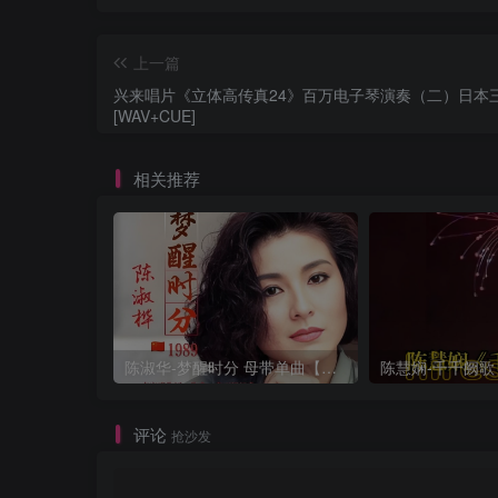
上一篇
兴来唱片《立体高传真24》百万电子琴演奏（二）日本
[WAV+CUE]
相关推荐
陈淑华-梦醒时分 母带单曲【试听】
评论
抢沙发