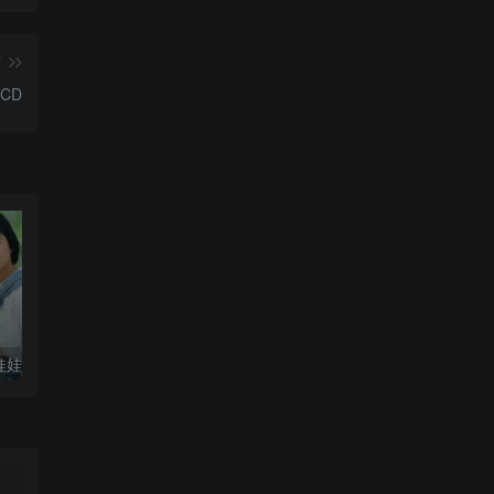
篇
CD
国娃娃回想曲
周华健-朋友【母带音质】