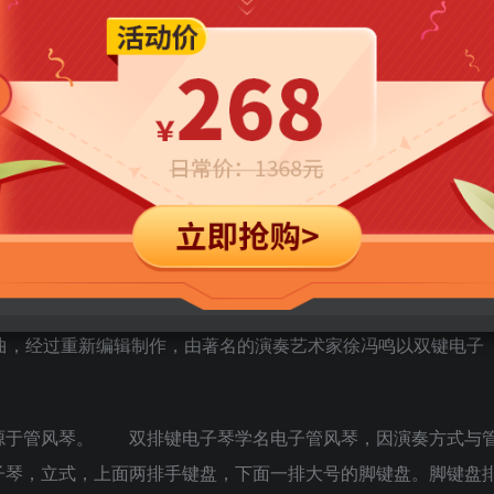
曲，经过重新编辑制作，由著名的演奏艺术家徐冯鸣以双键电子
源于管风琴。 双排键电子琴学名电子管风琴，因演奏方式与
子琴，立式，上面两排手键盘，下面一排大号的脚键盘。脚键盘