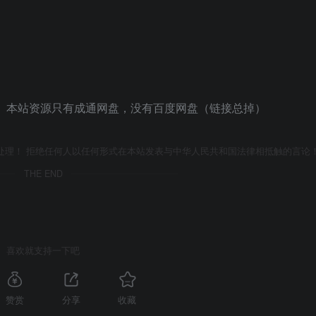
 本站资源只有成通网盘，没有百度网盘（链接总掉）
处理！ 拒绝任何人以任何形式在本站发表与中华人民共和国法律相抵触的言论
THE END
喜欢就支持一下吧
赞赏
分享
收藏