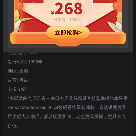
您当前未登录！建议登陆后购买，可保存购买订单
专辑中文名: 宝丽金88极品音色系列
歌手: 李克勤
音乐风格: 流行
资源格式: WAV
发行时间: 1996年
地区: 香港
语言: 粤语
专辑介绍：
*本碟歌曲之原录音带由日本天龙首席录音总监保坂弘幸采用
Denon Mastersonic 20 bit数码系统重新编制，音场透明度及
层次感大大增强。频音明显扩张，动态更具震撼，更具永久
价值。