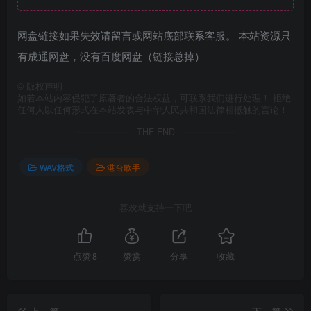
网盘链接如果失效请留言或网站底部联系客服。 本站资源只
有成通网盘，没有百度网盘（链接总掉）
©
版权声明
如若本站内容侵犯了原著者的合法权益，可联系我们进行处理！ 拒绝
任何人以任何形式在本站发表与中华人民共和国法律相抵触的言论！
THE END
WAV格式
港台歌手
喜欢就支持一下吧
点赞
8
赞赏
分享
收藏
上一篇
下一篇