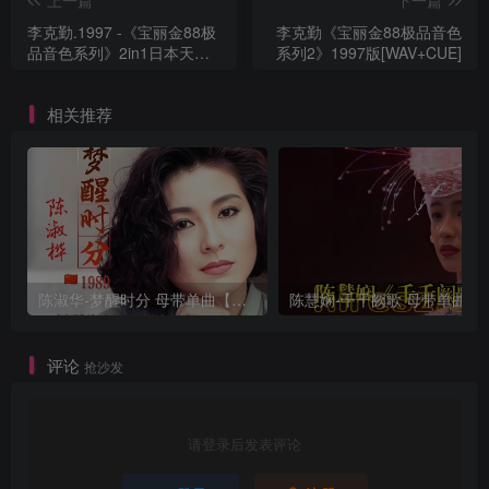
李克勤.1997 -《宝丽金88极
李克勤《宝丽金88极品音色
品音色系列》2in1日本天龙
系列2》1997版[WAV+CUE]
版[WAV+CUE]
相关推荐
陈淑华-梦醒时分 母带单曲【试听】
陈慧娴-千千阙
评论
抢沙发
请登录后发表评论