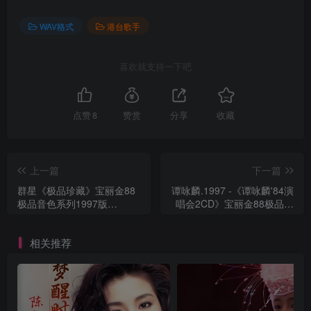
WAV格式
港台歌手
喜欢就支持一下吧
点赞
8
赞赏
分享
收藏
上一篇
下一篇
群星《极品珍藏》宝丽金88
谭咏麟.1997 -《谭咏麟'84演
极品音色系列1997版
唱会2CD》宝丽金88极品音
[WAV+CUE]
色[WAV+CUE]
相关推荐