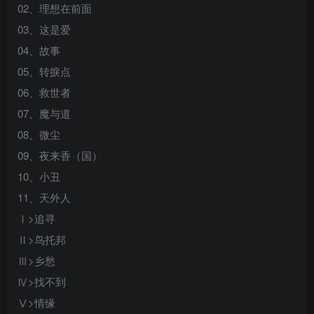
02、理想在前面
03、这是爱
04、故事
05、转捩点
06、救世者
07、魔与道
08、微尘
09、夜来香（国）
10、小丑
11、天外人
Ⅰ>追寻
Ⅱ>鸟托邦
Ⅲ>乡愁
Ⅳ>找不到
Ⅴ>情缘