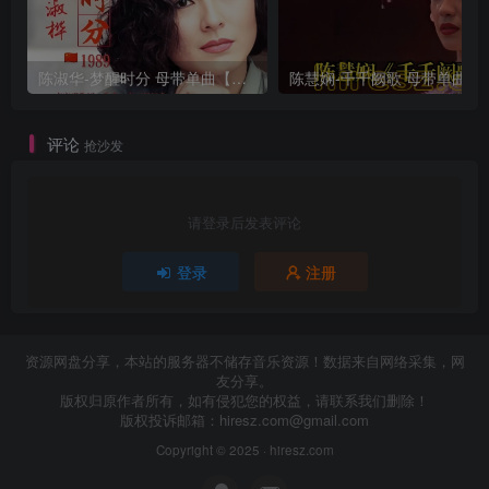
陈淑华-梦醒时分 母带单曲【试听】
陈慧娴-千千阙
评论
抢沙发
请登录后发表评论
登录
注册
资源网盘分享，本站的服务器不储存音乐资源！数据来自网络采集，网
友分享。
版权归原作者所有，如有侵犯您的权益，请联系我们删除！
版权投诉邮箱：
hiresz.com@gmail.com
Copyright © 2025 ·
hiresz.com