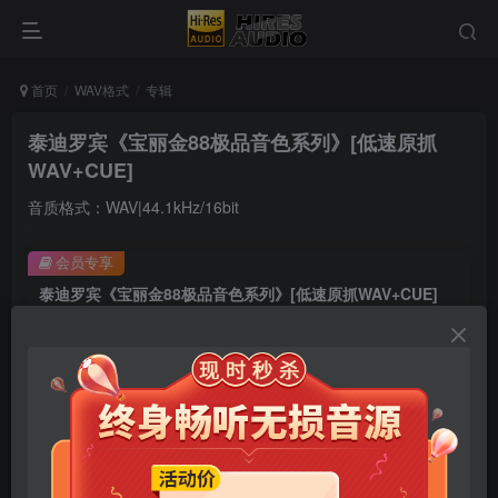
首页
WAV格式
专辑
泰迪罗宾《宝丽金88极品音色系列》[低速原抓
WAV+CUE]
音质格式：WAV|44.1kHz/16bit
会员专享
泰迪罗宾《宝丽金88极品音色系列》[低速原抓WAV+CUE]
此内容为会员专享，请付费后查看
9.9
限时特惠
99
￥
￥
免费
免费
年卡会员
永久会员
立即购买
您当前未登录！建议登陆后购买，可保存购买订单