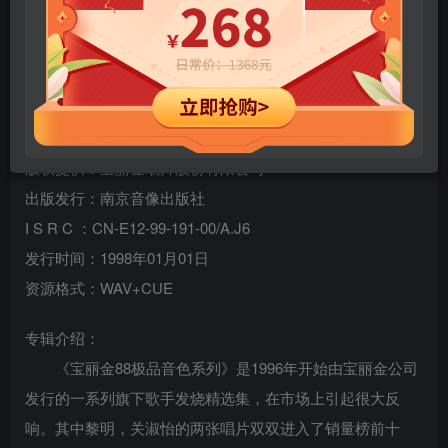
泰迪罗宾《宝丽金88极品音色系列》[原抓WAV+CUE]
专辑名称：宝丽金88极品音色系列
演唱歌手：泰迪罗宾
版权提供：宝丽金唱片股份有限公司
出版发行：南京音像出版社
I S R C ：CN-E12-99-191-00/A.J6
发行时间：1998年01月01日
资源格式：WAV+CUE
专辑介绍：
《宝丽金88极品音色系列》是1996年开始由宝丽金公司
发行的一系列旗下歌手发烧精选集，在市场上引起很大反
响。其中黎明，关淑怡的两张唱片双双进入了销量榜前十