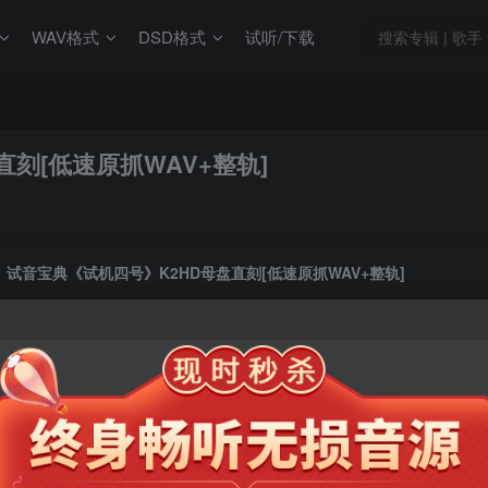
WAV格式
DSD格式
试听/下载
刻[低速原抓WAV+整轨]
试音宝典《试机四号》K2HD母盘直刻[低速原抓WAV+整轨]
此内容为会员专享，请付费后查看
9.9
限时特惠
99
￥
￥
免费
免费
年卡会员
永久会员