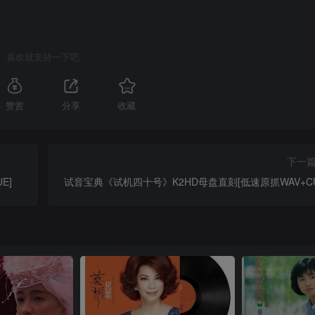
喜欢就支持一下吧
赞赏
分享
收藏
下一
E]
试音宝典《试机四十号》K2HD母盘直刻[低速原抓WAV+CU