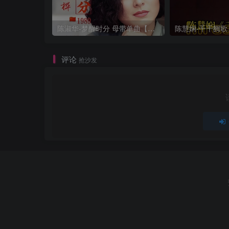
陈淑华-梦醒时分 母带单曲【试听】
评论
抢沙发