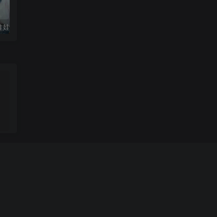
国娃娃回想曲
周华健-朋友【母带音质】
。