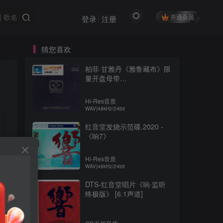
开通会员
登录
注册
猜您喜欢
柏菲·甘雅丹《雅鲁藏布》限
量开盘母带
ORMCD[WAV+分轨]
Hi-Res音质
WAV|48kHz/24bit
红音堂发烧示范碟.2020 -
《响7》
Hi-Res音质
WAV|48kHz/24bit
DTS-红音堂唱片《响·监听
终极版》 [6.1声道]