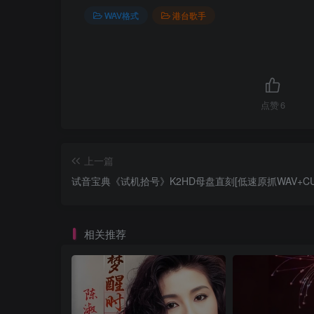
WAV格式
港台歌手
点赞
6
上一篇
试音宝典《试机拾号》K2HD母盘直刻[低速原抓WAV+CU
相关推荐