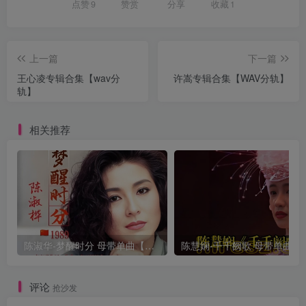
点赞
9
赞赏
分享
收藏
1
上一篇
下一篇
王心凌专辑合集【wav分
许嵩专辑合集【WAV分轨】
轨】
相关推荐
陈淑华-梦醒时分 母带单曲【试听】
陈慧娴-千千阙
评论
抢沙发