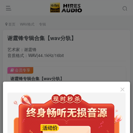
首页
WAV格式
专辑
谢霆锋专辑合集【wav分轨】
艺术家：谢霆锋
音质格式：WAV|44.1kHz/16bit
会员专享
谢霆锋专辑合集【wav分轨】
此内容为会员专享，请付费后查看
9.9
限时特惠
99
￥
￥
免费
免费
年卡会员
永久会员
立即购买
您当前未登录！建议登陆后购买，可保存购买订单