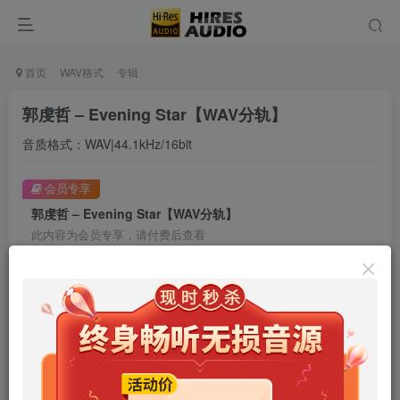
首页
WAV格式
专辑
郭虔哲 – Evening Star【WAV分轨】
音质格式：WAV|44.1kHz/16bit
会员专享
郭虔哲 – Evening Star【WAV分轨】
此内容为会员专享，请付费后查看
9.9
限时特惠
99
￥
￥
免费
免费
年卡会员
永久会员
立即购买
您当前未登录！建议登陆后购买，可保存购买订单