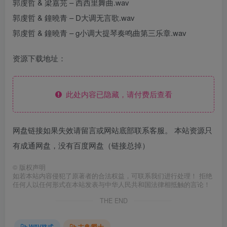
郭虔哲 & 梁嘉芫 – 西西里舞曲.wav
郭虔哲 & 鐘曉青 – D大调无言歌.wav
郭虔哲 & 鐘曉青 – g小调大提琴奏鸣曲第三乐章.wav
资源下载地址：
此处内容已隐藏，请付费后查看
网盘链接如果失效请留言或网站底部联系客服。 本站资源只
有成通网盘，没有百度网盘（链接总掉）
©
版权声明
如若本站内容侵犯了原著者的合法权益，可联系我们进行处理！ 拒绝
任何人以任何形式在本站发表与中华人民共和国法律相抵触的言论！
THE END
WAV格式
古典/爵士