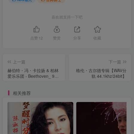
喜欢就支持一下吧
点赞
12
赞赏
分享
收藏
上一篇
下一篇
赫伯特・冯・卡拉扬 & 柏林
格伦・古尔德专辑【WAV分
爱乐乐团 - Beethoven_ 9
轨 44.1khz/24bit】
Symphonies (Recordings
from 1961-62)【WAV分轨
相关推荐
96khz/24bit】