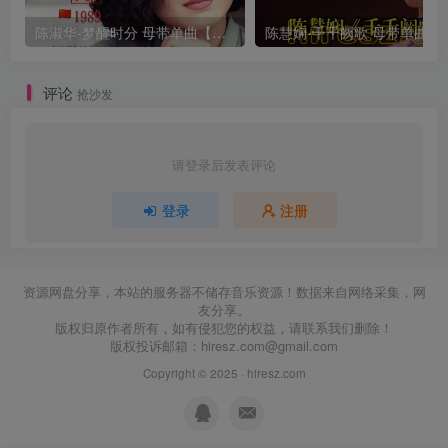
陈淑华-梦醒时分 母带单曲【试听】
陈慧娴-千千阙
评论
抢沙发
请登录后发表评论
登录
注册
资源网盘分享，本站的服务器不储存音乐资源！数据来自网络采集，网
友分享。
版权归原作者所有，如有侵犯您的权益，请联系我们删除！
版权投诉邮箱：
hiresz.com@gmail.com
Copyright © 2025 ·
hiresz.com