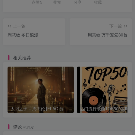
点赞
5
赞赏
分享
收藏
上一篇
下一篇
周慧敏 冬日浪漫
周慧敏 万千宠爱30首
相关推荐
太阳之子 – 周杰伦 [FLAC 分轨 192Khz 24bit]
热门流行歌曲TOP500
评论
抢沙发