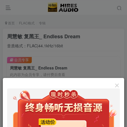
首页
FLAC格式
专辑
周慧敏 复黑王_ Endless Dream
音质格式：FLAC|44.1kHz/16bit
会员专享
周慧敏 复黑王_ Endless Dream
此内容为会员专享，请付费后查看
9.9
限时特惠
99
￥
￥
免费
免费
年卡会员
永久会员
立即购买
您当前未登录！建议登陆后购买，可保存购买订单