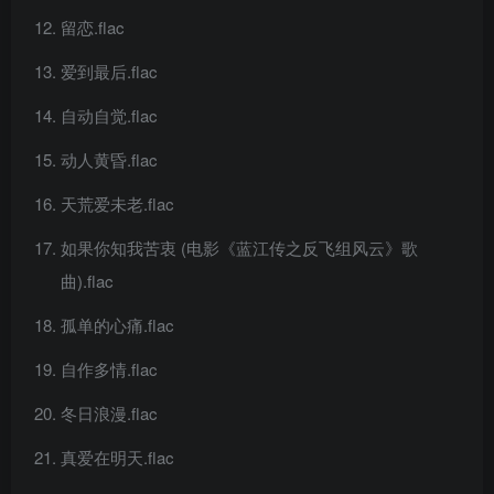
留恋.flac
爱到最后.flac
自动自觉.flac
动人黄昏.flac
天荒爱未老.flac
如果你知我苦衷 (电影《蓝江传之反飞组风云》歌
曲).flac
孤单的心痛.flac
自作多情.flac
冬日浪漫.flac
真爱在明天.flac