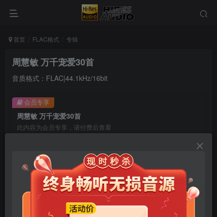
首页
FLAC格式
专辑
周慧敏 万千宠爱30首
音质格式：FLAC|44.1kHz/16bit
会员专享
周慧敏 万千宠爱30首
此内容为会员专享，请付费后查看
9.9
限时特惠
99
￥
￥
免费
免费
年卡会员
永久会员
立即购买
您当前未登录！建议登陆后购买，可保存购买订单