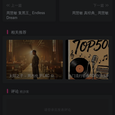
上一篇
下一篇
周慧敏 复黑王_ Endless
周慧敏 真经典_ 周慧敏
Dream
相关推荐
太阳之子 – 周杰伦 [FLAC 分轨 192Khz 24bit]
热门流行歌曲TOP500
评论
抢沙发
请登录后发表评论