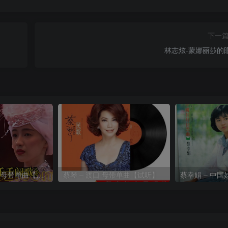
下一
林志炫-蒙娜丽莎的
陈慧娴-千千阙歌 母带单曲【试听】
蔡琴 – 渡口 母带单曲【试听】
蔡幸娟 – 中