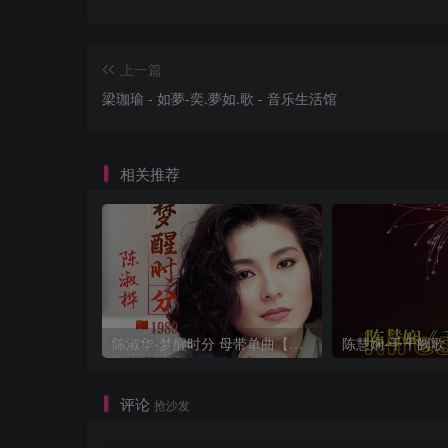
上一篇
梁珈瑜 - 如夢-奕.夢如.歌 - 音乐生活馆
相关推荐
陈淑华-梦醒时分 母带单曲【试听】
评论
抢沙发