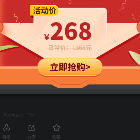
0999-64845919-bbc3f1?p=1888
(访问密码: 1888)
 本站资源只有成通网盘，没有百度网盘（链接总掉）
处理！ 拒绝任何人以任何形式在本站发表与中华人民共和国法律相抵触的言论
THE END
喜欢就支持一下吧
赞赏
分享
收藏