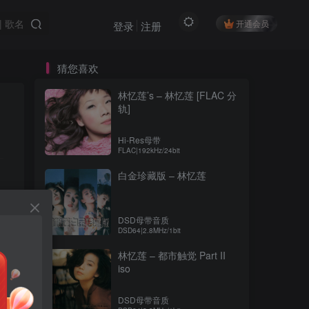
开通会员
登录
注册
猜您喜欢
林忆莲’s – 林忆莲 [FLAC 分
轨]
Hi-Res母带
FLAC|192kHz/24bit
白金珍藏版 – 林忆莲
DSD母带音质
DSD64|2.8MHz/1bit
林忆莲 – 都市触觉 Part II
iso
DSD母带音质