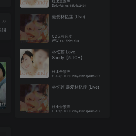
杜比全景声
DolbyAtmos|48kHz/24bit
最爱林忆莲 (Live)
篇
眼泪
CD无损音质
WAV|44.1kHz/16bit
林忆莲 Love,
Sandy【5.1CH】
杜比全景声
FLAC|5.1CH|DolbyAtmos|Auro-3D
林忆莲 最爱林忆莲 (Live)
国娃娃回想曲
周华健-朋友【母带音质】
杜比全景声
FLAC|5.1CH|DolbyAtmos|Auro-3D