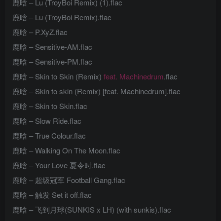
鹿晗 – Lu (TroyBoi Remix) (1).flac
鹿晗 – Lu (TroyBoi Remix).flac
鹿晗 – P.XyZ.flac
鹿晗 – Sensitive-AM.flac
鹿晗 – Sensitive-PM.flac
鹿晗 – Skin to Skin (Remix)
feat. Machinedrum
.flac
鹿晗 – Skin to skin (Remix) [feat. Machinedrum].flac
鹿晗 – Skin to Skin.flac
鹿晗 – Slow Ride.flac
鹿晗 – True Colour.flac
鹿晗 – Walking On The Moon.flac
鹿晗 – Your Love 夏令时.flac
鹿晗 – 超级冠军 Football Gang.flac
鹿晗 – 触发 Set it off.flac
鹿晗 – 飞到月球(SUNKIS x LH) (with sunkis).flac