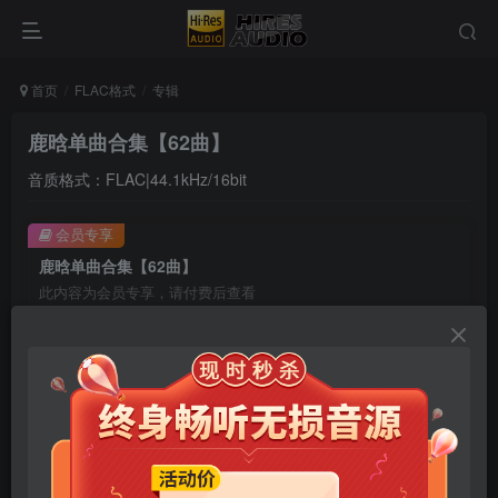
首页
FLAC格式
专辑
鹿晗单曲合集【62曲】
音质格式：FLAC|44.1kHz/16bit
会员专享
鹿晗单曲合集【62曲】
此内容为会员专享，请付费后查看
9.9
限时特惠
99
￥
￥
免费
免费
年卡会员
永久会员
立即购买
您当前未登录！建议登陆后购买，可保存购买订单