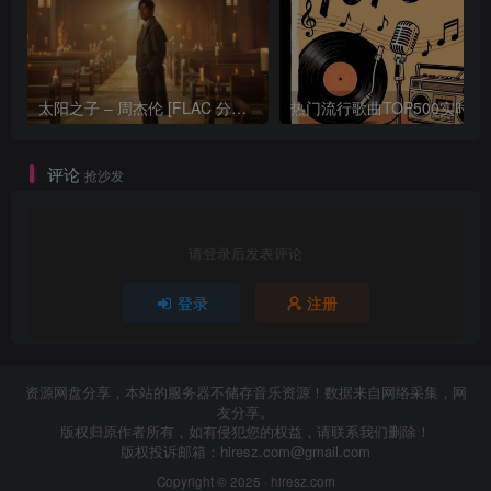
太阳之子 – 周杰伦 [FLAC 分轨 192Khz 24bit]
热门流行歌曲TOP500
评论
抢沙发
请登录后发表评论
登录
注册
资源网盘分享，本站的服务器不储存音乐资源！数据来自网络采集，网
友分享。
版权归原作者所有，如有侵犯您的权益，请联系我们删除！
版权投诉邮箱：
hiresz.com@gmail.com
Copyright © 2025 ·
hiresz.com