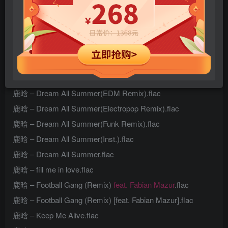
KUAN & 鹿晗 – That’s right.flac
队长 & 鹿晗 – 影子.flac
鹿晗 – 1.1.flac
鹿晗 – Catch me when I fall (Remix) [feat. R3HAB].flac
鹿晗 – Don’t Bother.flac
鹿晗 – Dream All Summer(EDM Remix).flac
鹿晗 – Dream All Summer(Electropop Remix).flac
鹿晗 – Dream All Summer(Funk Remix).flac
鹿晗 – Dream All Summer(Inst.).flac
鹿晗 – Dream All Summer.flac
鹿晗 – fill me in love.flac
鹿晗 – Football Gang (Remix)
feat. Fabian Mazur
.flac
鹿晗 – Football Gang (Remix) [feat. Fabian Mazur].flac
鹿晗 – Keep Me Alive.flac